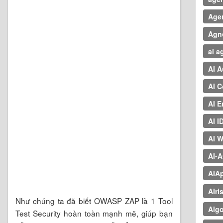
Age
Agn
ai a
AI 
AI 
AI E
AI I
AI W
AI-
AIAp
AIri
Như chúng ta đã biết OWASP ZAP là 1 Tool
Algo
Test Security hoàn toàn mạnh mẽ, giúp bạn