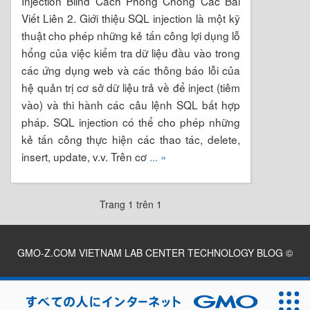
Injection Blind Cách Phòng Chống Các Bài
Viết Liên 2. Giới thiệu SQL injection là một kỹ
thuật cho phép những kẻ tấn công lợi dụng lỗ
hổng của việc kiểm tra dữ liệu đầu vào trong
các ứng dụng web và các thông báo lỗi của
hệ quản trị cơ sở dữ liệu trả về để inject (tiêm
vào) và thi hành các câu lệnh SQL bất hợp
pháp. SQL injection có thể cho phép những
kẻ tấn công thực hiện các thao tác, delete,
insert, update, v.v. Trên cơ
... »
Trang 1 trên 1
GMO-Z.COM VIETNAM LAB CENTER TECHNOLOGY BLOG
©
2026