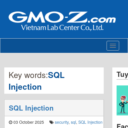
Toggle
navigati
Key words:
SQL
Tu
Injection
SQL Injection
03 October 2025
security
,
sql
,
SQL Injection
Fa