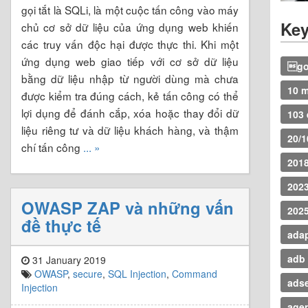
gọi tắt là SQLi, là một cuộc tấn công vào máy
Key
chủ cơ sở dữ liệu của ứng dụng web khiến
các truy vấn độc hại được thực thi. Khi một
ứng dụng web giao tiếp với cơ sở dữ liệu
go
bằng dữ liệu nhập từ người dùng mà chưa
10 
được kiểm tra đúng cách, kẻ tấn công có thể
lợi dụng để đánh cắp, xóa hoặc thay đổi dữ
103 
liệu riêng tư và dữ liệu khách hàng, và thậm
20/1
chí tấn công
... »
201
202
OWASP ZAP và những vấn
202
đề thực tế
adap
adb
31 January 2019
OWASP
,
secure
,
SQL Injection
,
Command
ads
Injection
agen