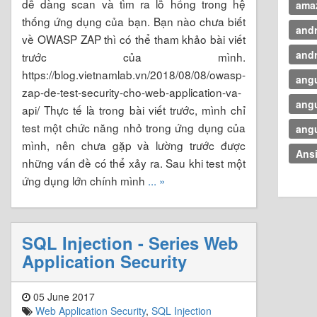
dễ dàng scan và tìm ra lỗ hổng trong hệ
ama
thống ứng dụng của bạn. Bạn nào chưa biết
and
về OWASP ZAP thì có thể tham khảo bài viết
andr
trước của mình.
https://blog.vietnamlab.vn/2018/08/08/owasp-
angu
zap-de-test-security-cho-web-application-va-
angu
api/ Thực tế là trong bài viết trước, mình chỉ
test một chức năng nhỏ trong ứng dụng của
angu
mình, nên chưa gặp và lường trước được
Ansi
những vấn đề có thể xảy ra. Sau khi test một
ứng dụng lớn chính mình
... »
SQL Injection - Series Web
Application Security
05 June 2017
Web Application Security
,
SQL Injection