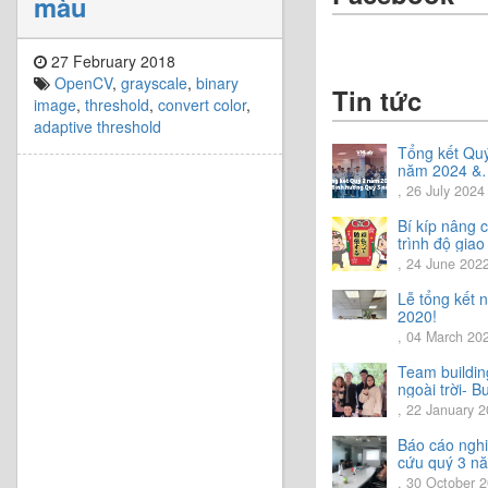
màu
27 February 2018
OpenCV
,
grayscale
,
binary
Tin tức
image
,
threshold
,
convert color
,
adaptive threshold
Tổng kết Qu
năm 2024 &
Chia sẻ định
, 26 July 2024
hướng Quý 3
năm 2024
Bí kíp nâng 
trình độ giao
tiếng Nhật.
, 24 June 202
Lễ tổng kết 
2020!
, 04 March 20
Team buildin
ngoài trời- B
trải nghiệm t
, 22 January 
vời.
Báo cáo ngh
cứu quý 3 n
2020
, 30 October 