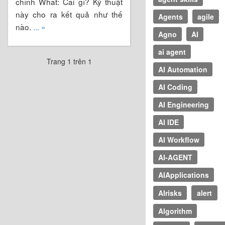
chính What: Cái gì? Kỹ thuật
này cho ra kết quả như thế
Agents
agile
nào.
... »
Agno
AI
ai agent
Trang 1 trên 1
AI Automation
AI Coding
AI Engineering
AI IDE
AI Workflow
AI-AGENT
AIApplications
AIrisks
alert
Algorithm