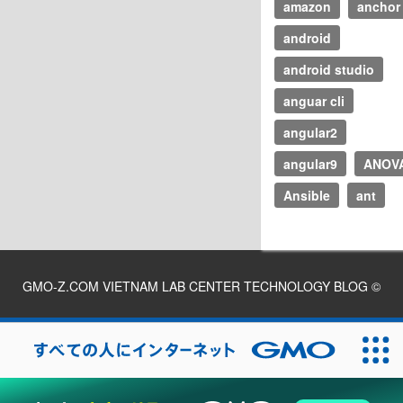
amazon
anchor
android
android studio
anguar cli
angular2
angular9
ANOV
Ansible
ant
GMO-Z.COM VIETNAM LAB CENTER TECHNOLOGY BLOG
©
2026