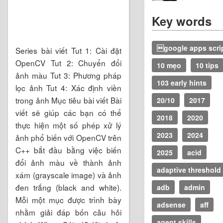
Key words
google apps scri
Series bài viết Tut 1: Cài đặt
OpenCV Tut 2: Chuyển đổi
10 mẹo
10 tips
ảnh màu Tut 3: Phương pháp
103 early hints
lọc ảnh Tut 4: Xác định viền
trong ảnh Mục tiêu bài viết Bài
20/10
2017
viết sẽ giúp các bạn có thể
2018
2020
thực hiện một số phép xử lý
2023
2024
ảnh phổ biến với OpenCV trên
C++ bắt đầu bằng việc biến
2025
acid
đổi ảnh màu về thành ảnh
adaptive threshold
xám (grayscale image) và ảnh
đen trắng (black and white).
adb
admin
Mỗi một mục được trình bày
adsense
aff
nhằm giải đáp bốn câu hỏi
agent skills