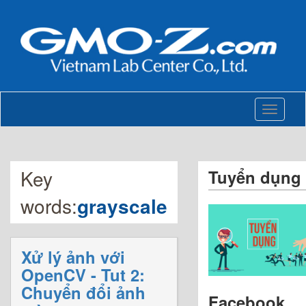
Toggle
navigati
Key
Tuyển dụng
words:
grayscale
Xử lý ảnh với
OpenCV - Tut 2:
Chuyển đổi ảnh
Facebook