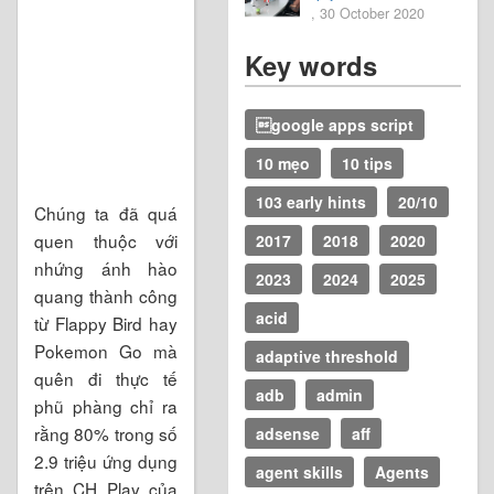
, 30 October 2020
Key words
google apps script
10 mẹo
10 tips
103 early hints
20/10
Chúng ta đã quá
quen thuộc với
2017
2018
2020
nhứng ánh hào
2023
2024
2025
quang thành công
acid
từ Flappy Bird hay
Pokemon Go mà
adaptive threshold
quên đi thực tế
adb
admin
phũ phàng chỉ ra
rằng 80% trong số
adsense
aff
2.9 triệu ứng dụng
agent skills
Agents
trên CH Play của