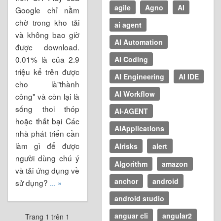
agile
Agno
AI
Google chỉ nằm
chờ trong kho tải
ai agent
và không bao giờ
AI Automation
được download.
0.01% là của 2.9
AI Coding
triệu kể trên được
AI Engineering
AI IDE
cho là"thành
AI Workflow
công" và còn lại là
sống thoi thóp
AI-AGENT
hoặc thất bại Các
AIApplications
nhà phát triển cần
làm gì để được
AIrisks
alert
người dùng chú ý
Algorithm
amazon
và tải ứng dụng về
anchor
android
sử dụng?
... »
android studio
anguar cli
angular2
Trang 1 trên 1