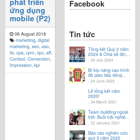
phát triển
Facebook
ứng dụng
mobile (P2)
Tin tức
08 August 2018
marketing
,
digital
marketing
,
seo
,
aso
,
Tổng kết Quý 2 năm
ltv
,
cpa
,
cpm
,
cpc
,
aff
,
2024 & Chia sẻ định
Context
,
Conversion
,
hướng Quý 3 năm
, 26 July 2024
2024
Impression
,
kpi
Bí kíp nâng cao trình
độ giao tiếp tiếng
Nhật.
, 24 June 2022
Lễ tổng kết năm
2020!
, 04 March 2021
Team building ngoài
trời- Buổi trải nghiệm
tuyệt vời.
, 22 January 2021
Báo cáo nghiên cứu
quý 3 năm 2020