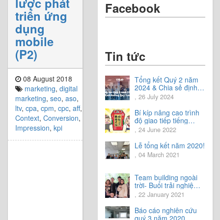
lược phát
Facebook
triển ứng
dụng
mobile
(P2)
Tin tức
08 August 2018
Tổng kết Quý 2 năm
2024 & Chia sẻ định
marketing
,
digital
hướng Quý 3 năm
, 26 July 2024
marketing
,
seo
,
aso
,
2024
ltv
,
cpa
,
cpm
,
cpc
,
aff
,
Bí kíp nâng cao trình
Context
,
Conversion
,
độ giao tiếp tiếng
Impression
,
kpi
Nhật.
, 24 June 2022
Lễ tổng kết năm 2020!
, 04 March 2021
Team building ngoài
trời- Buổi trải nghiệm
tuyệt vời.
, 22 January 2021
Báo cáo nghiên cứu
quý 3 năm 2020