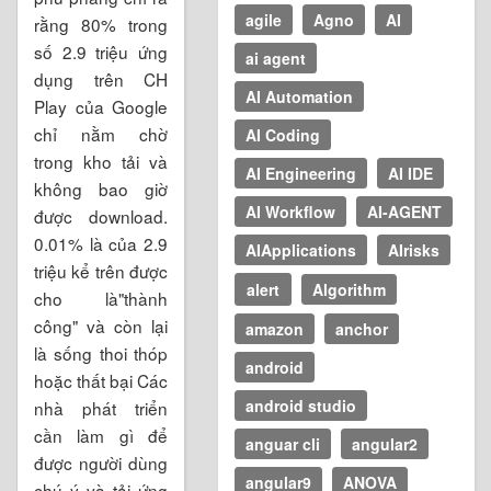
agile
Agno
AI
rằng 80% trong
số 2.9 triệu ứng
ai agent
dụng trên CH
AI Automation
Play của Google
chỉ nằm chờ
AI Coding
trong kho tải và
AI Engineering
AI IDE
không bao giờ
AI Workflow
AI-AGENT
được download.
0.01% là của 2.9
AIApplications
AIrisks
triệu kể trên được
alert
Algorithm
cho là"thành
công" và còn lại
amazon
anchor
là sống thoi thóp
android
hoặc thất bại Các
android studio
nhà phát triển
cần làm gì để
anguar cli
angular2
được người dùng
angular9
ANOVA
chú ý và tải ứng