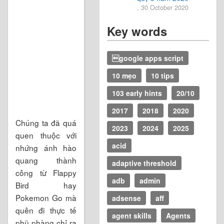
, 30 October 2020
Key words
google apps script
10 mẹo
10 tips
103 early hints
20/10
2017
2018
2020
Chúng ta đã quá
2023
2024
2025
quen thuộc với
acid
nhứng ánh hào
quang thành
adaptive threshold
công từ Flappy
adb
admin
Bird hay
Pokemon Go mà
adsense
aff
quên đi thực tế
agent skills
Agents
phũ phàng chỉ ra