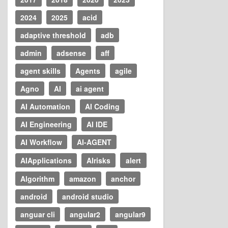
2024
2025
acid
adaptive threshold
adb
admin
adsense
aff
agent skills
Agents
agile
Agno
AI
ai agent
AI Automation
AI Coding
AI Engineering
AI IDE
AI Workflow
AI-AGENT
AIApplications
AIrisks
alert
Algorithm
amazon
anchor
android
android studio
anguar cli
angular2
angular9