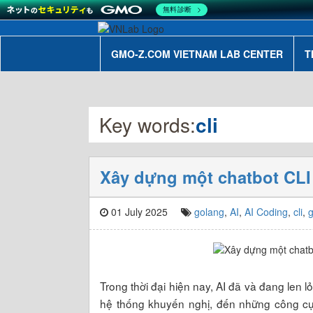
無料診断
GMO-Z.COM VIETNAM LAB CENTER
T
Key words:
cli
Xây dựng một chatbot CLI
01 July 2025
golang
,
AI
,
AI Coding
,
cli
,
g
Trong thời đại hiện nay, AI đã và đang len 
hệ thống khuyến nghị, đến những công cụ