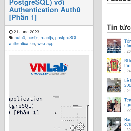
PostgreSQL) với
Authentication Auth0
[Phần 1]
Tin tức
21 June 2023
auth0
,
nestjs
,
reactjs
,
postgreSQL
,
Tổn
authentication
,
web-app
nă
Chi
, 26
hướ
nă
Bí 
trì
tiế
, 2
Lễ 
202
, 0
Tea
ngo
trả
, 2
vời.
Báo
cứu
20
, 3