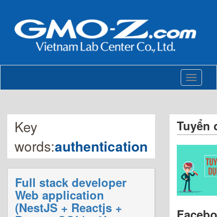
Toggle
navigati
Key
Tuyển 
words:
authentication
Full stack developer
Web application
(NestJS + Reactjs +
Faceb