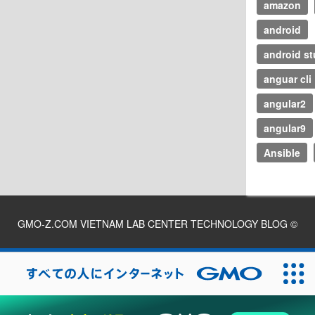
amazon
android
android st
anguar cli
angular2
angular9
Ansible
GMO-Z.COM VIETNAM LAB CENTER TECHNOLOGY BLOG
©
2026