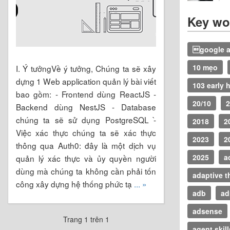
Key wo
google a
10 mẹo
I. Ý tưởngVề ý tưởng, Chúng ta sẽ xây
dựng 1 Web application quản lý bài viết
103 early 
bao gồm: - Frontend dùng ReactJS -
20/10
2
Backend dùng NestJS - Database
chúng ta sẽ sử dụng PostgreSQL -̀
2018
2
Việc xác thực chúng ta sẽ xác thực
2023
2
thông qua Auth0: đây là một dịch vụ
2025
a
quản lý xác thực và ủy quyền người
dùng mà chúng ta không cần phải tốn
adaptive t
công xây dựng hệ thống phức tạ
... »
adb
ad
adsense
Trang 1 trên 1
agent skill