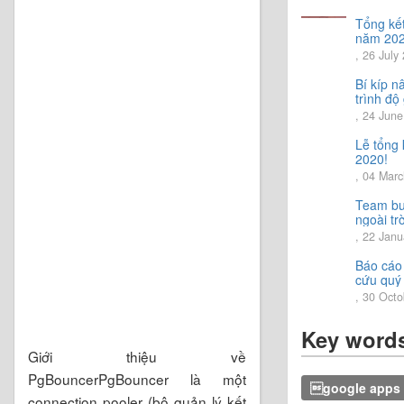
Tổng kế
năm 202
Chia sẻ 
, 26 July
hướng Q
năm 20
Bí kíp n
trình độ 
tiếng Nh
, 24 Jun
Lễ tổng
2020!
, 04 Mar
Team bu
ngoài trờ
trải ngh
, 22 Janu
vời.
Báo cáo
cứu quý
2020
, 30 Oct
Key word
Giới thiệu về
PgBouncerPgBouncer là một
google apps 
connection pooler (bộ quản lý kết