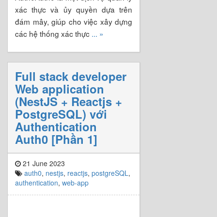
xác thực và ủy quyền dựa trên
đám mây, giúp cho việc xây dựng
các hệ thống xác thực
... »
Full stack developer
Web application
(NestJS + Reactjs +
PostgreSQL) với
Authentication
Auth0 [Phần 1]
21 June 2023
auth0
,
nestjs
,
reactjs
,
postgreSQL
,
authentication
,
web-app