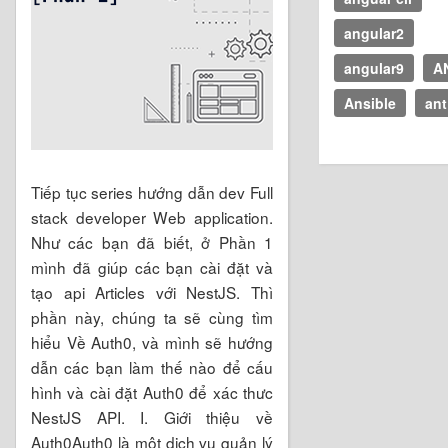
angular2
angular9
A
Ansible
ant
Tiếp tục series hướng dẫn dev Full
stack developer Web application.
Như các bạn đã biết, ở Phần 1
mình đã giúp các bạn cài đặt và
tạo api Articles với NestJS. Thì
phần này, chúng ta sẽ cùng tìm
hiểu Về Auth0, và mình sẽ hướng
dẫn các bạn làm thế nào để cấu
hình và cài đặt Auth0 để xác thưc
NestJS API. I. Giới thiệu về
Auth0Auth0 là một dịch vụ quản lý