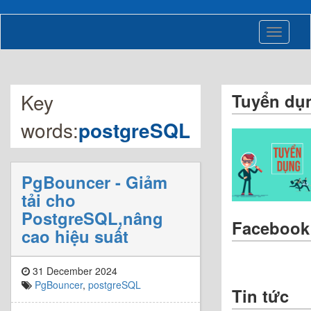
Toggle
navigati
Key
Tuyển dụ
words:
postgreSQL
PgBouncer - Giảm
tải cho
PostgreSQL,nâng
Facebook
cao hiệu suất
31 December 2024
PgBouncer
,
postgreSQL
Tin tức