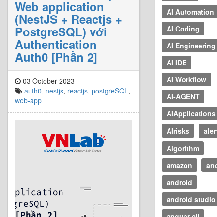
Web application
AI Automation
(NestJS + Reactjs +
PostgreSQL) với
AI Coding
Authentication
AI Engineering
Auth0 [Phần 2]
AI IDE
AI Workflow
03 October 2023
auth0
,
nestjs
,
reactjs
,
postgreSQL
,
AI-AGENT
web-app
AIApplications
AIrisks
aler
Algorithm
amazon
an
android
android studio
anguar cli