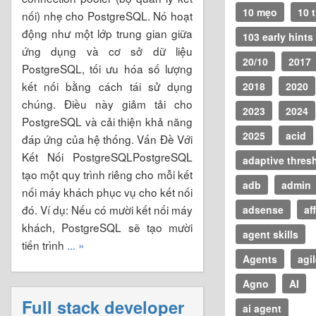
10 mẹo
10 
nối) nhẹ cho PostgreSQL. Nó hoạt
động như một lớp trung gian giữa
103 early hints
ứng dụng và cơ sở dữ liệu
20/10
2017
PostgreSQL, tối ưu hóa số lượng
kết nối bằng cách tái sử dụng
2018
2020
chúng. Điều này giảm tải cho
2023
2024
PostgreSQL và cải thiện khả năng
2025
acid
đáp ứng của hệ thống. Vấn Đề Với
Kết Nối PostgreSQLPostgreSQL
adaptive thres
tạo một quy trình riêng cho mỗi kết
adb
admin
nối máy khách phục vụ cho kết nối
đó. Ví dụ: Nếu có mười kết nối máy
adsense
aff
khách, PostgreSQL sẽ tạo mười
agent skills
tiến trình
... »
Agents
agi
Agno
AI
Full stack developer
ai agent