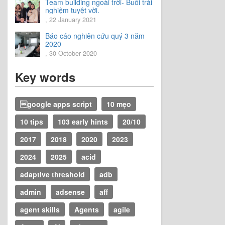
Team building ngoài trời- Buổi trải
nghiệm tuyệt vời.
, 22 January 2021
Báo cáo nghiên cứu quý 3 năm
2020
, 30 October 2020
Key words
google apps script
10 mẹo
10 tips
103 early hints
20/10
2017
2018
2020
2023
2024
2025
acid
adaptive threshold
adb
admin
adsense
aff
agent skills
Agents
agile