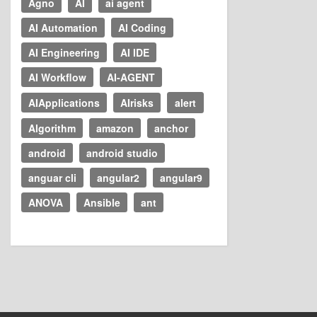
Agno
AI
ai agent
AI Automation
AI Coding
AI Engineering
AI IDE
AI Workflow
AI-AGENT
AIApplications
AIrisks
alert
Algorithm
amazon
anchor
android
android studio
anguar cli
angular2
angular9
ANOVA
Ansible
ant