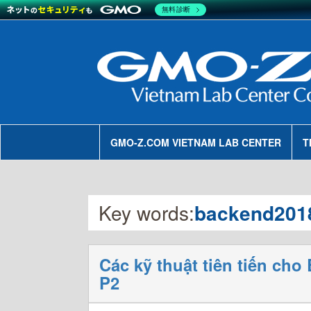
無料診断
GMO-Z.COM VIETNAM LAB CENTER
T
Key words:
backend201
Các kỹ thuật tiên tiến ch
P2