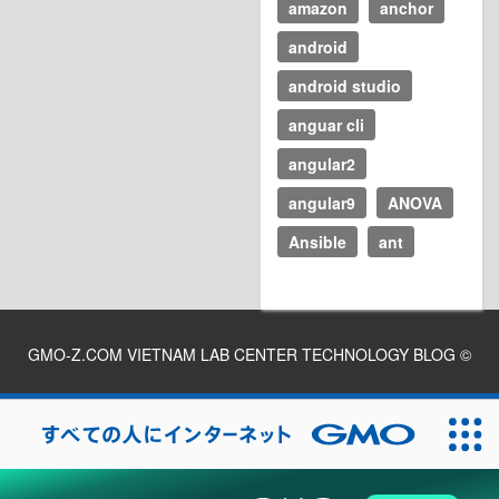
amazon
anchor
android
android studio
anguar cli
angular2
angular9
ANOVA
Ansible
ant
GMO-Z.COM VIETNAM LAB CENTER TECHNOLOGY BLOG
©
2026