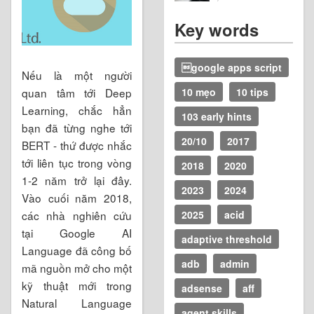
Key words
google apps script
Nếu là một người
quan tâm tới Deep
10 mẹo
10 tips
Learning, chắc hẳn
103 early hints
bạn đã từng nghe tới
20/10
2017
BERT - thứ được nhắc
tới liên tục trong vòng
2018
2020
1-2 năm trở lại đây.
2023
2024
Vào cuối năm 2018,
các nhà nghiên cứu
2025
acid
tại Google AI
adaptive threshold
Language đã công bố
adb
admin
mã nguồn mở cho một
kỹ thuật mới trong
adsense
aff
Natural Language
agent skills