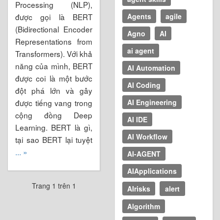
Processing (NLP),
được gọi là BERT
Agents
agile
(Bidirectional Encoder
Agno
AI
Representations from
ai agent
Transformers). Với khả
năng của mình, BERT
AI Automation
được coi là một bước
AI Coding
đột phá lớn và gây
được tiếng vang trong
AI Engineering
cộng đồng Deep
AI IDE
Learning. BERT là gì,
AI Workflow
tại sao BERT lại tuyệt
... »
AI-AGENT
AIApplications
Trang 1 trên 1
AIrisks
alert
Algorithm