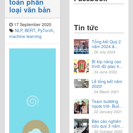
toán phân
loại văn bản
17 September 2020
Tin tức
NLP
,
BERT
,
PyTorch
,
machine learning
Tổng kết Quý 2
năm 2024 &
Chia sẻ định
, 26 July 2024
hướng Quý 3
năm 2024
Bí kíp nâng cao
trình độ giao tiếp
tiếng Nhật.
, 24 June 2022
Lễ tổng kết năm
2020!
, 04 March 2021
Team building
ngoài trời- Buổi
trải nghiệm tuyệt
, 22 January 2021
vời.
Báo cáo nghiên
cứu quý 3 năm
2020
, 30 October 2020