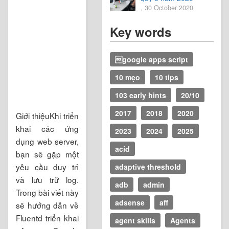
, 30 October 2020
Key words
google apps script
10 mẹo
10 tips
103 early hints
20/10
2017
2018
2020
Giới thiệuKhi triển
khai các ứng
2023
2024
2025
dụng web server,
acid
bạn sẽ gặp một
yêu cầu duy trì
adaptive threshold
và lưu trữ log.
adb
admin
Trong bài viết này
adsense
aff
sẽ hướng dẫn về
Fluentd triển khai
agent skills
Agents