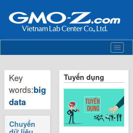
Toggle
navigati
Key
Tuyển dụng
words:
big
data
Chuyển
dữ liệu