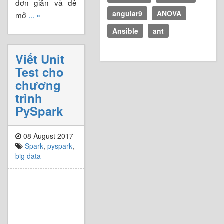
đơn giản và dễ
angular9
ANOVA
mở
... »
Ansible
ant
Viết Unit
Test cho
chương
trình
PySpark
08 August 2017
Spark
,
pyspark
,
big data