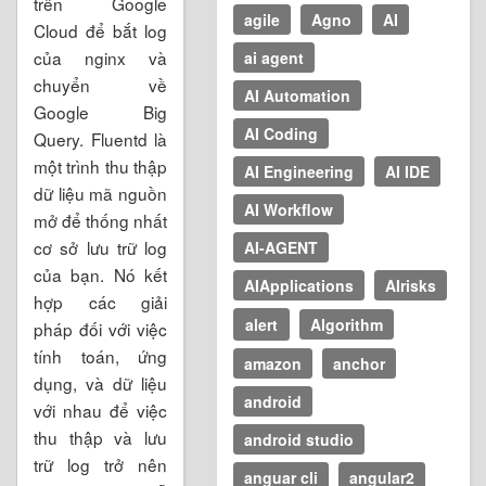
trên Google
agile
Agno
AI
Cloud để bắt log
của nginx và
ai agent
chuyển về
AI Automation
Google Big
AI Coding
Query. Fluentd là
một trình thu thập
AI Engineering
AI IDE
dữ liệu mã nguồn
AI Workflow
mở để thống nhất
cơ sở lưu trữ log
AI-AGENT
của bạn. Nó kết
AIApplications
AIrisks
hợp các giải
alert
Algorithm
pháp đối với việc
tính toán, ứng
amazon
anchor
dụng, và dữ liệu
android
với nhau để việc
thu thập và lưu
android studio
trữ log trở nên
anguar cli
angular2