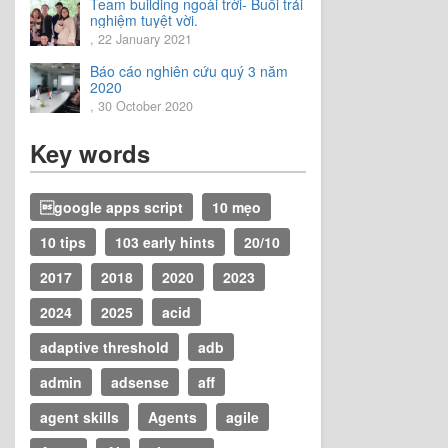
Team building ngoài trời- Buổi trải
nghiệm tuyệt vời.
, 22 January 2021
Báo cáo nghiên cứu quý 3 năm
2020
, 30 October 2020
Key words
google apps script
10 mẹo
10 tips
103 early hints
20/10
2017
2018
2020
2023
2024
2025
acid
adaptive threshold
adb
admin
adsense
aff
agent skills
Agents
agile