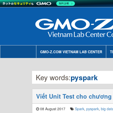
無料診断
GMO-Z.COM VIETNAM LAB CENTER
T
Key words:
pyspark
Viết Unit Test cho chương
08 August 2017
Spark
,
pyspark
,
big dat