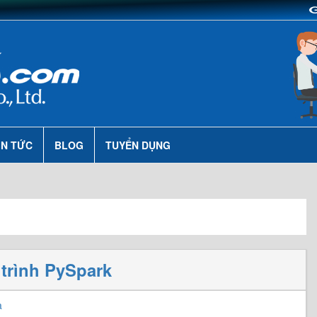
IN TỨC
BLOG
TUYỂN DỤNG
 trình PySpark
a