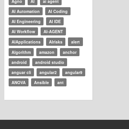
Agno
AI
ai agent
AI Automation
AI Coding
AI Engineering
AI IDE
AI Workflow
AI-AGENT
AIApplications
AIrisks
alert
Algorithm
amazon
anchor
android
android studio
anguar cli
angular2
angular9
ANOVA
Ansible
ant