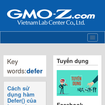
Toggle
navigati
Key
Tuyển dụng
words:
defer
Cách sử
dụng hàm
Defer() của
Facebook