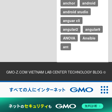
anchor
android
android studio
anguar cli
angular2
angular9
ANOVA
Ansible
ant
GMO-Z.COM VIETNAM LAB CENTER TECHNOLOGY BLOG
©
2026
無料診断