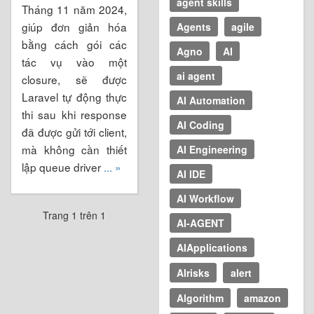
agent skills
Tháng 11 năm 2024,
giúp đơn giản hóa
Agents
agile
bằng cách gói các
Agno
AI
tác vụ vào một
ai agent
closure, sẽ được
Laravel tự động thực
AI Automation
thi sau khi response
AI Coding
đã được gửi tới client,
mà không cần thiết
AI Engineering
lập queue driver
... »
AI IDE
AI Workflow
Trang 1 trên 1
AI-AGENT
AIApplications
AIrisks
alert
Algorithm
amazon