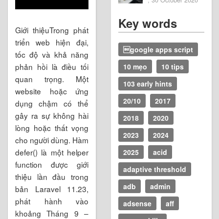
Key words
Giới thiệuTrong phát
triển web hiện đại,
google apps script
tốc độ và khả năng
phản hồi là điều tối
10 mẹo
10 tips
quan trọng. Một
103 early hints
website hoặc ứng
20/10
2017
dụng chậm có thể
gây ra sự không hài
2018
2020
lòng hoặc thất vọng
2023
2024
cho người dùng. Hàm
defer() là một helper
2025
acid
function được giới
adaptive threshold
thiệu lần đầu trong
adb
admin
bản Laravel 11.23,
phát hành vào
adsense
aff
khoảng Tháng 9 –