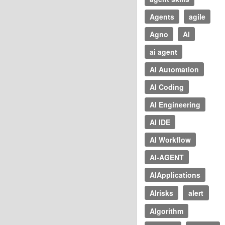
Agents
agile
Agno
AI
ai agent
AI Automation
AI Coding
AI Engineering
AI IDE
AI Workflow
AI-AGENT
AIApplications
AIrisks
alert
Algorithm