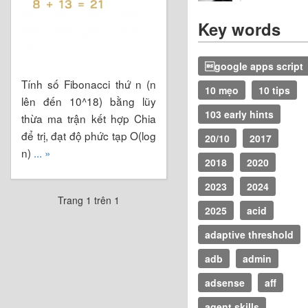
Key words
google apps script
Tính số Fibonacci thứ n (n
10 mẹo
10 tips
lên đến 10^18) bằng lũy
103 early hints
thừa ma trận kết hợp Chia
để trị, đạt độ phức tạp O(log
20/10
2017
n)
... »
2018
2020
2023
2024
Trang 1 trên 1
2025
acid
adaptive threshold
adb
admin
adsense
aff
agent skills