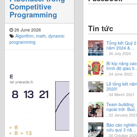
Competitive
Programming
Tin tức
26 June 2026
Algorithm
,
math
,
dynamic
programming
Tổng kết Quý 2
năm 2024 &
Chia sẻ định
, 26 July 2024
hướng Quý 3
năm 2024
Bí kíp nâng cao
trình độ giao ti
tiếng Nhật.
, 24 June 2022
Lễ tổng kết nă
2020!
, 04 March 2021
Team building
ngoài trời- Buổi
trải nghiệm tuyệ
, 22 January 202
vời.
Báo cáo nghiên
cứu quý 3 năm
2020
, 30 October 202