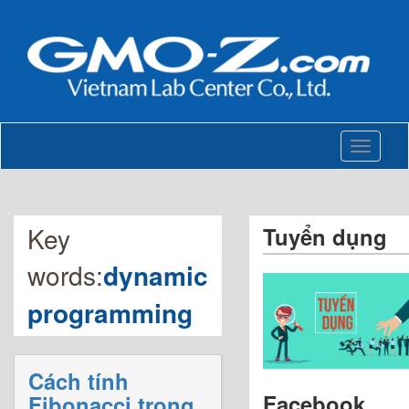
Toggle
navigati
Key
Tuyển dụng
words:
dynamic
programming
Cách tính
Facebook
Fibonacci trong