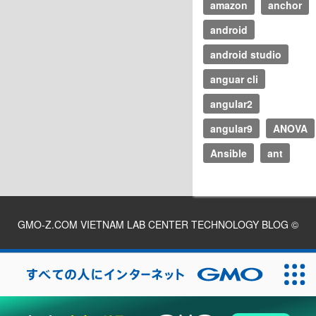
amazon
anchor
android
android studio
anguar cli
angular2
angular9
ANOVA
Ansible
ant
GMO-Z.COM VIETNAM LAB CENTER TECHNOLOGY BLOG
©
2026