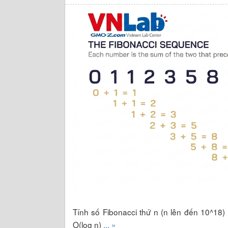
Tính số Fibonacci thứ n (n lên đến 10^18) 
O(log n)
... »