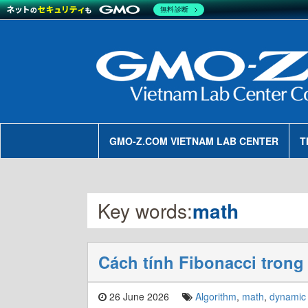
無料診断
GMO-Z.COM VIETNAM LAB CENTER
T
Key words:
math
Cách tính Fibonacci tron
26 June 2026
Algorithm
,
math
,
dynamic