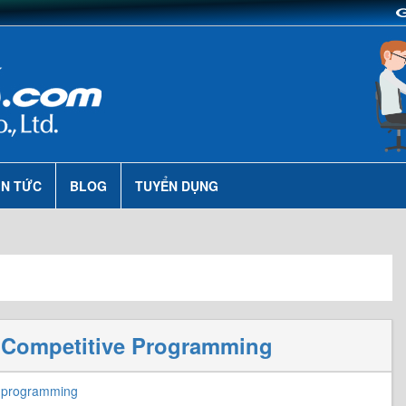
IN TỨC
BLOG
TUYỂN DỤNG
g Competitive Programming
 programming