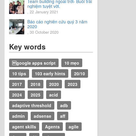
Team building ngoài trời- Buổi trải
nghiệm tuyệt vời.
, 22 January 2021
Báo cáo nghiên cứu quý 3 năm
2020
, 30 October 2020
Key words
google apps script
10 mẹo
10 tips
103 early hints
20/10
2017
2018
2020
2023
2024
2025
acid
adaptive threshold
adb
admin
adsense
aff
agent skills
Agents
agile