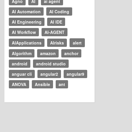
Agno
AI
ai agent
AI Automation
AI Coding
AI Engineering
AI IDE
AI Workflow
AI-AGENT
AIApplications
AIrisks
alert
Algorithm
amazon
anchor
android
android studio
anguar cli
angular2
angular9
ANOVA
Ansible
ant