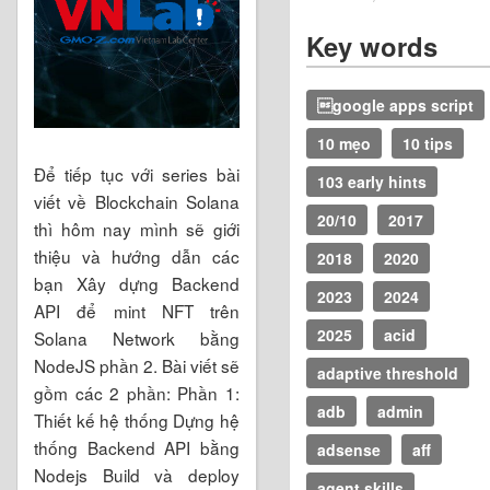
Key words
google apps script
10 mẹo
10 tips
Để tiếp tục với series bài
103 early hints
viết về Blockchain Solana
20/10
2017
thì hôm nay mình sẽ giới
thiệu và hướng dẫn các
2018
2020
bạn Xây dựng Backend
2023
2024
API để mint NFT trên
2025
acid
Solana Network bằng
NodeJS phần 2. Bài viết sẽ
adaptive threshold
gồm các 2 phần: Phần 1:
adb
admin
Thiết kế hệ thống Dựng hệ
thống Backend API bằng
adsense
aff
Nodejs Build và deploy
agent skills