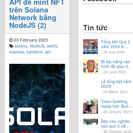
API để mint NFT
trên Solana
Network bằng
NodeJS (2)
Tin tức
03 February 2023
Tổng kết Quý 2
solana
,
NodeJS
,
web3
,
năm 2024 &
Chia sẻ định
express
,
backend
,
api
, 26 July 2024
hướng Quý 3
năm 2024
Bí kíp nâng cao
trình độ giao tiếp
tiếng Nhật.
, 24 June 2022
Lễ tổng kết năm
2020!
, 04 March 2021
Team building
ngoài trời- Buổi
trải nghiệm tuyệt
, 22 January 2021
vời.
Báo cáo nghiên
cứu quý 3 năm
2020
, 30 October 2020