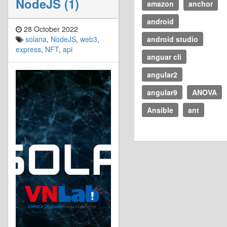
NodeJS (1)
amazon
anchor
android
28 October 2022
solana
,
NodeJS
,
web3
,
android studio
express
,
NFT
,
api
anguar cli
angular2
angular9
ANOVA
Ansible
ant