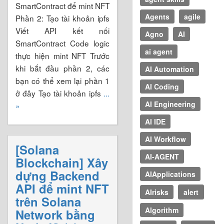
SmartContract để mint NFT
Agents
agile
Phần 2: Tạo tài khoản ipfs
Viết API kết nối
Agno
AI
SmartContract Code logic
ai agent
thực hiện mint NFT Trước
khi bắt đầu phần 2, các
AI Automation
bạn có thể xem lại phần 1
AI Coding
ở đây Tạo tài khoản ipfs
...
AI Engineering
»
AI IDE
AI Workflow
[Solana
AI-AGENT
Blockchain] Xây
dựng Backend
AIApplications
API để mint NFT
AIrisks
alert
trên Solana
Algorithm
Network bằng