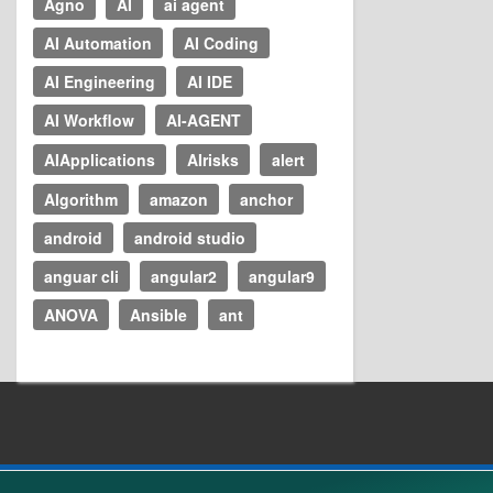
Agno
AI
ai agent
AI Automation
AI Coding
AI Engineering
AI IDE
AI Workflow
AI-AGENT
AIApplications
AIrisks
alert
Algorithm
amazon
anchor
android
android studio
anguar cli
angular2
angular9
ANOVA
Ansible
ant