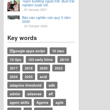
Team building ngoài trời- Buổi trải
nghiệm tuyệt vời.
, 22 January 2021
Báo cáo nghiên cứu quý 3 năm
2020
, 30 October 2020
Key words
google apps script
10 mẹo
10 tips
103 early hints
20/10
2017
2018
2020
2023
2024
2025
acid
adaptive threshold
adb
admin
adsense
aff
agent skills
Agents
agile