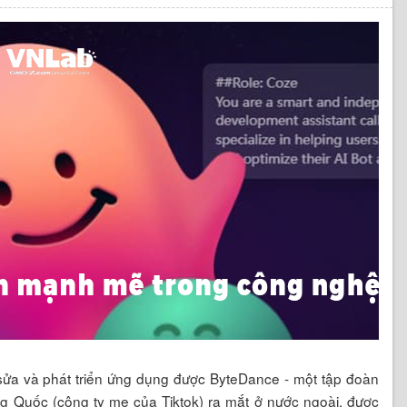
 sửa và phát triển ứng dụng được ByteDance - một tập đoàn
ung Quốc (công ty mẹ của Tiktok) ra mắt ở nước ngoài, được