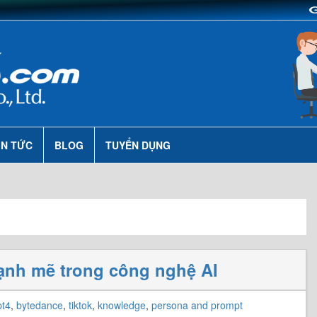
IN TỨC
BLOG
TUYỂN DỤNG
mạnh mẽ trong công nghệ AI
pt4
,
bytedance
,
tiktok
,
knowledge
,
persona and prompt