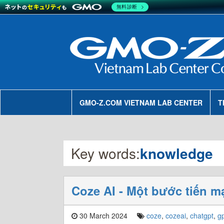
無料診断
GMO-Z.COM VIETNAM LAB CENTER
T
Key words:
knowledge
Coze AI - Một bước tiến 
30 March 2024
coze
,
cozeai
,
chatgpt
,
g