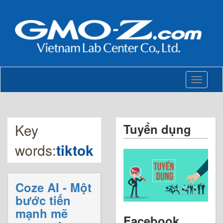
Toggle
navigati
Key
Tuyển dụng
words:
tiktok
Coze AI - Một
bước tiến
mạnh mẽ
Facebook