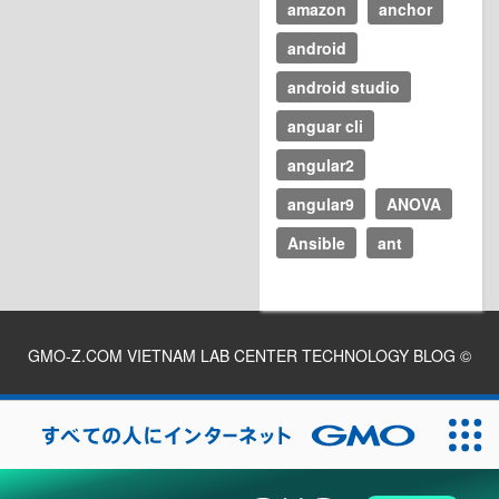
amazon
anchor
android
android studio
anguar cli
angular2
angular9
ANOVA
Ansible
ant
GMO-Z.COM VIETNAM LAB CENTER TECHNOLOGY BLOG
©
2026