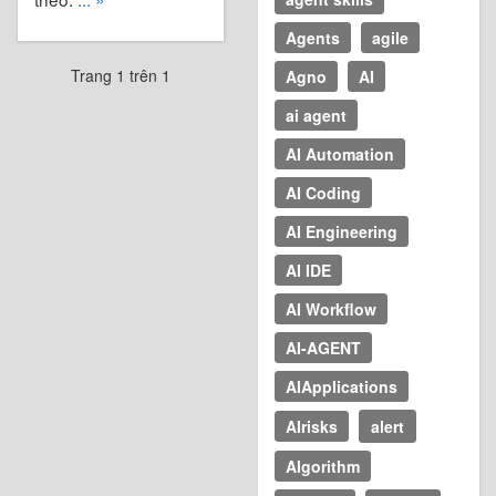
Agents
agile
Trang 1 trên 1
Agno
AI
ai agent
AI Automation
AI Coding
AI Engineering
AI IDE
AI Workflow
AI-AGENT
AIApplications
AIrisks
alert
Algorithm