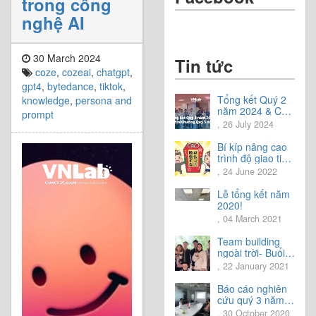
trong công
nghệ AI
30 March 2024
Tin tức
coze
,
cozeai
,
chatgpt
,
gpt4
,
bytedance
,
tiktok
,
Tổng kết Quý 2
knowledge
,
persona and
năm 2024 & Chia
prompt
sẻ định hướng
, 26 July 2024
Quý 3 năm 2024
Bí kíp nâng cao
trình độ giao tiếp
tiếng Nhật.
, 24 June 2022
Lễ tổng kết năm
2020!
, 04 March 2021
Team building
ngoài trời- Buổi
trải nghiệm tuyệt
, 22 January 2021
vời.
Báo cáo nghiên
cứu quý 3 năm
2020
, 30 October 2020