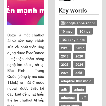
Key words
google apps script
10 mẹo
10 tips
Coze là một chatbot
103 early hints
AI và nền tảng chỉnh
sửa và phát triển ứng
20/10
2017
dụng được ByteDance
2018
2020
- một tập đoàn công
nghệ lớn có trụ sở tại
2023
2024
Bắc Kinh - Trung
2025
acid
Quốc (công ty mẹ của
adaptive threshold
Tiktok) ra mắt ở nước
ngoài, được thiết kế
adb
admin
đặc biệt để phát triển
adsense
aff
thế hệ chatbot AI tiếp
theo.
... »
agent skills