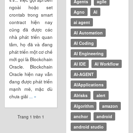
Agents
agile
ngoài hoặc set
Agno
AI
crontab trong smart
contract hiện nay
ai agent
cũng đã được các
AI Automation
nhà phát triển quan
AI Coding
tâm, họ đã và đang
phát triển một cơ chế
AI Engineering
mới gọi là Blockchain
AI IDE
AI Workflow
Oracle. Blockchain
Oracle hiện nay vẫn
AI-AGENT
đang được phát triển
AIApplications
mạnh mẽ, mặc dù
AIrisks
alert
chưa giải
... »
Algorithm
amazon
anchor
android
Trang 1 trên 1
android studio