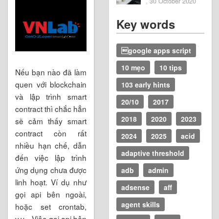
, 30 October 2020
Key words
google apps script
10 mẹo
10 tips
Nếu bạn nào đã làm
quen với blockchain
103 early hints
và lập trình smart
20/10
2017
contract thì chắc hẳn
2018
2020
2023
sẽ cảm thấy smart
contract còn rất
2024
2025
acid
nhiều hạn chế, dẫn
adaptive threshold
đến việc lập trình
ứng dụng chưa được
adb
admin
linh hoạt. Ví dụ như
adsense
aff
gọi api bên ngoài,
agent skills
hoặc set crontab,
v.v... Việc gọi api bên