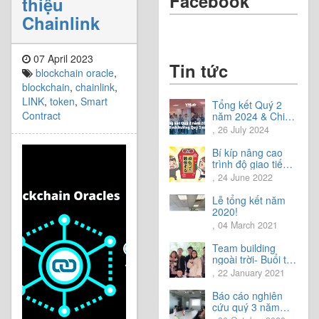
Facebook
thiệu
Chainlink
07 April 2023
Tin tức
blockchain oracle
,
blockchain
,
chainlink
,
LINK
,
token
,
Smart
Tổng kết Quý 2
Contract
năm 2024 & Chia
sẻ định hướng
, 26 July 2024
Quý 3 năm 2024
Bí kíp nâng cao
trình độ giao tiếp
tiếng Nhật.
, 24 June 2022
Lễ tổng kết năm
2020!
, 04 March 2021
Team building
ngoài trời- Buổi trải
nghiệm tuyệt vời.
, 22 January 2021
Báo cáo nghiên
cứu quý 3 năm
2020