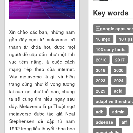
Key words
google apps scr
Xin chào các bạn, những năm
gần đây cụm từ metaverse trở
10 mẹo
10 tips
thành từ khóa hot, được mọi
103 early hints
người đề cập đến như một lĩnh
20/10
2017
vực tiềm năng, là cuộc cách
mạng tiếp theo của internet.
2018
2020
Vậy metaverse là gì, và hiện
2023
2024
trạng cũng như kì vọng tương
lai của nó như thế nào, chúng
2025
acid
ta sẽ cùng tìm hiểu ngay sau
adaptive threshol
đây. Metaverse là gì Thuật ngữ
adb
admin
metaverse được tác giả Neal
Stephensen đề cập từ năm
adsense
aff
1992 trong tiểu thuyết khoa học
agent skills