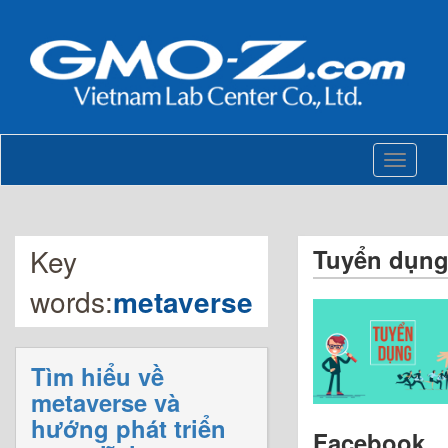
Toggle
navigati
Key
Tuyển dụn
words:
metaverse
Tìm hiểu về
metaverse và
hướng phát triển
Facebook