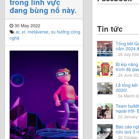
trong lĩnh vực
đang bùng nổ này.
30 May 2022
Tin tức
ar
,
vr
,
metaverse
,
xu hướng công
nghệ
Tổng kết Q
năm 2024 
Chia sẻ địn
, 26 July 202
hướng Quý
năm 2024
Bí kíp nâng
trình độ gia
tiếng Nhật.
, 24 June 20
Lễ tổng kế
2020!
, 04 March 2
Team build
ngoài trời- 
trải nghiệm 
, 22 January
vời.
Báo cáo ng
cứu quý 3 
2020
, 30 October