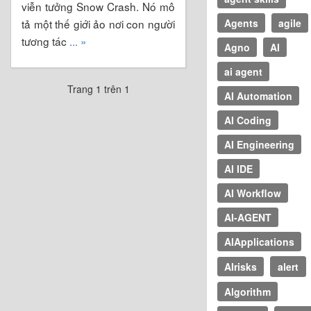
viễn tưởng Snow Crash. Nó mô
tả một thế giới ảo nơi con người
Agents
agile
tương tác
... »
Agno
AI
ai agent
Trang 1 trên 1
AI Automation
AI Coding
AI Engineering
AI IDE
AI Workflow
AI-AGENT
AIApplications
AIrisks
alert
Algorithm