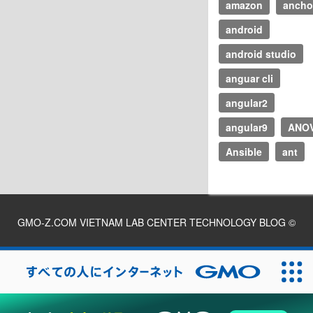
amazon
ancho
android
android studio
anguar cli
angular2
angular9
ANO
Ansible
ant
GMO-Z.COM VIETNAM LAB CENTER TECHNOLOGY BLOG
©
2026