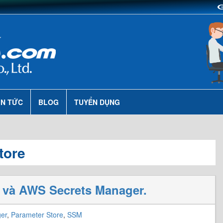
IN TỨC
BLOG
TUYỂN DỤNG
tore
 và AWS Secrets Manager.
er
,
Parameter Store
,
SSM