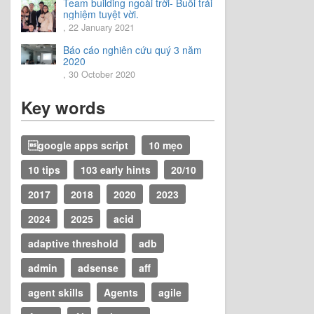
Team building ngoài trời- Buổi trải
nghiệm tuyệt vời.
, 22 January 2021
Báo cáo nghiên cứu quý 3 năm
2020
, 30 October 2020
Key words
google apps script
10 mẹo
10 tips
103 early hints
20/10
2017
2018
2020
2023
2024
2025
acid
adaptive threshold
adb
admin
adsense
aff
agent skills
Agents
agile