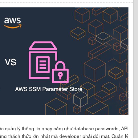
iệc quản lý thông tin nhạy cảm như database passwords, API
hững thách thức lớn nhất mà developer phải đối mặt. Quản lý