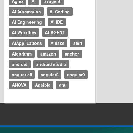
Agno
AI
ai agent
AI Automation
AI Coding
AI Engineering
AI IDE
AI Workflow
AI-AGENT
AIApplications
AIrisks
alert
Algorithm
amazon
anchor
android
android studio
anguar cli
angular2
angular9
ANOVA
Ansible
ant