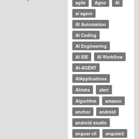
agile
Agno
AI
ai agent
AI Automation
AI Coding
AI Engineering
AI IDE
AI Workflow
AI-AGENT
AIApplications
AIrisks
alert
Algorithm
amazon
anchor
android
android studio
anguar cli
angular2