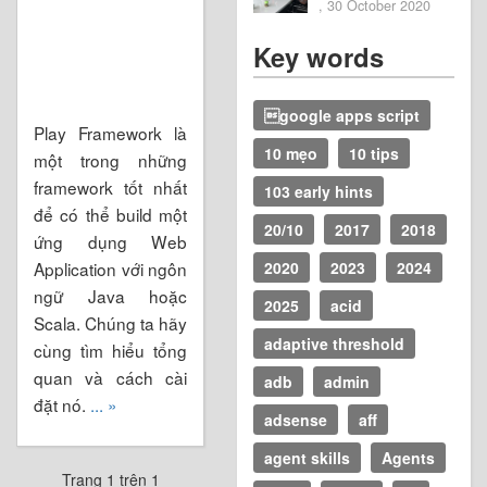
2020
, 30 October 2020
Key words
google apps script
Play Framework là
10 mẹo
10 tips
một trong những
framework tốt nhất
103 early hints
để có thể build một
20/10
2017
2018
ứng dụng Web
Application với ngôn
2020
2023
2024
ngữ Java hoặc
2025
acid
Scala. Chúng ta hãy
adaptive threshold
cùng tìm hiểu tổng
quan và cách cài
adb
admin
đặt nó.
... »
adsense
aff
agent skills
Agents
Trang 1 trên 1