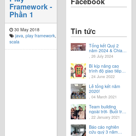
Facebook
Framework -
Phần 1
Tin tức
30 May 2018
java
,
play framework
,
scala
Tổng kết Quý 2
năm 2024 & Chia
sẻ định hướng Quý
, 26 July 2024
3 năm 2024
Bí kíp nâng cao
trình độ giao tiếp
tiếng Nhật.
, 24 June 2022
Lễ tổng kết năm
2020!
, 04 March 2021
Team building
ngoài trời- Buổi trải
nghiệm tuyệt vời.
, 22 January 2021
Báo cáo nghiên
cứu quý 3 năm