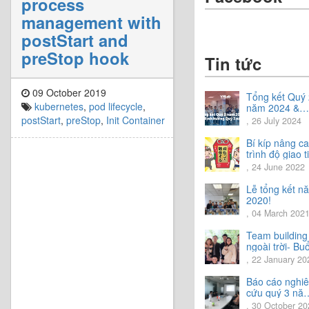
process
management with
postStart and
preStop hook
Tin tức
09 October 2019
Tổng kết Quý 
kubernetes
,
pod lifecycle
,
năm 2024 &
Chia sẻ định
postStart
,
preStop
,
Init Container
, 26 July 2024
hướng Quý 3
năm 2024
Bí kíp nâng c
trình độ giao t
tiếng Nhật.
, 24 June 2022
Lễ tổng kết n
2020!
, 04 March 202
Team building
ngoài trời- Buổ
trải nghiệm tu
, 22 January 20
vời.
Báo cáo nghi
cứu quý 3 nă
2020
, 30 October 20