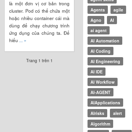
là một đơn vị cơ bản trong
Agents
agile
cluster. Pod có thể chứa một
hoặc nhiều container cái mà
Agno
AI
dùng để chạy chương trình
ai agent
ứng dụng của chúng ta. Để
hiểu
... »
AI Automation
AI Coding
Trang 1 trên 1
AI Engineering
AI IDE
AI Workflow
AI-AGENT
AIApplications
AIrisks
alert
Algorithm