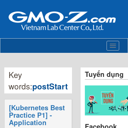
Toggle
navigati
Key
Tuyển dụng
words:
postStart
[Kubernetes Best
Practice P1] -
Application
Facebook