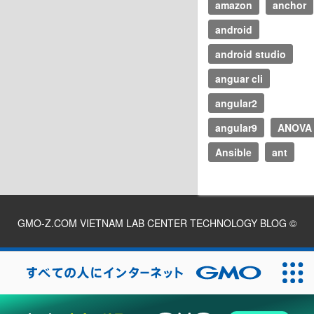
amazon
anchor
android
android studio
anguar cli
angular2
angular9
ANOVA
Ansible
ant
GMO-Z.COM VIETNAM LAB CENTER TECHNOLOGY BLOG
©
2026