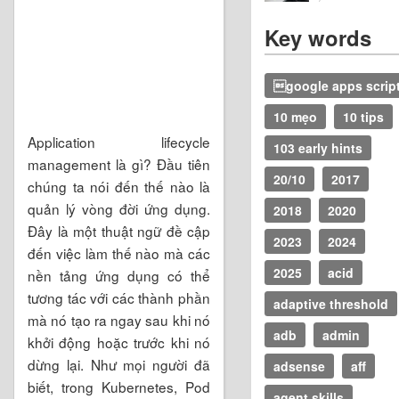
Key words
google apps scrip
10 mẹo
10 tips
Application lifecycle
103 early hints
management là gì? Đầu tiên
20/10
2017
chúng ta nói đến thế nào là
quản lý vòng đời ứng dụng.
2018
2020
Đây là một thuật ngữ đề cập
2023
2024
đến việc làm thế nào mà các
2025
acid
nền tảng ứng dụng có thể
tương tác với các thành phần
adaptive threshold
mà nó tạo ra ngay sau khi nó
adb
admin
khởi động hoặc trước khi nó
dừng lại. Như mọi người đã
adsense
aff
biết, trong Kubernetes, Pod
agent skills