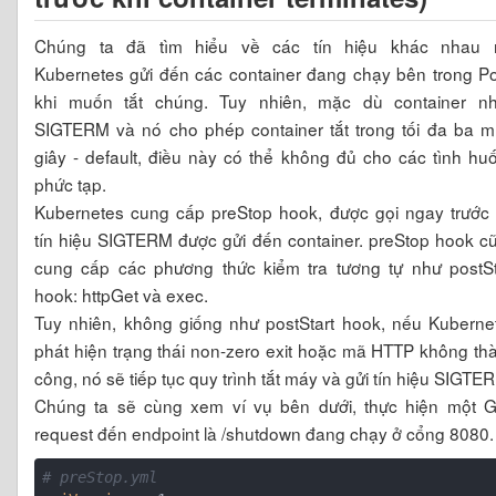
Chúng ta đã tìm hiểu về các tín hiệu khác nhau
Kubernetes gửi đến các container đang chạy bên trong P
khi muốn tắt chúng. Tuy nhiên, mặc dù container n
SIGTERM và nó cho phép container tắt trong tối đa ba m
giây - default, điều này có thể không đủ cho các tình hu
phức tạp.
Kubernetes cung cấp preStop hook, được gọi ngay trước 
tín hiệu SIGTERM được gửi đến container. preStop hook c
cung cấp các phương thức kiểm tra tương tự như postSt
hook: httpGet và exec.
Tuy nhiên, không giống như postStart hook, nếu Kuberne
phát hiện trạng thái non-zero exit hoặc mã HTTP không th
công, nó sẽ tiếp tục quy trình tắt máy và gửi tín hiệu SIGTE
Chúng ta sẽ cùng xem ví vụ bên dưới, thực hiện một 
request đến endpoint là /shutdown đang chạy ở cổng 8080.
# preStop.yml