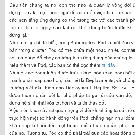
Đầu tiên chúng ta nói đến thế nào là quản lý vòng đời 
dụng. Đây là một thuật ngữ đề cập đến việc làm thế nào
các nền tảng ứng dụng có thể tương tác với các thành p
mà nó tạo ra ngay sau khi nó khởi động hoặc trước khi
dừng lại.
Như mọi người đã biết, trong Kubernetes, Pod là một đơn vị
bản trong cluster. Pod có thể chứa một hoặc nhiều contai
cái mà dùng để chạy chương trình ứng dụng của chúng ta.
hiểu thêm về Pod, các bạn có thể đọc thêm
tại đây
Nhưng các Pods luôn được trừu tượng hóa (bao bọc) bởi 
thành phần cấp cao hơn, hầu hết là Deployments, và chúng
thường viết cấu hình cho Deployment, Replica Set v.v... H
được thành phần cốt lõi cho phép ta gỡ rối các vấn đề, 
dụng hệ sinh thái k8s tốt hơn và tự tin thay đổi.
Việc triển khai này rất quan trọng vì đôi khi chúng ta có thể 
thực hiện một số hành động trên Pod, chẳng hạn như kiểm 
khả năng kết nối đến một hoặc nhiều thành phần phụ th
của nó. Tương tự, Pod có thể phải trải qua các hoạt động 