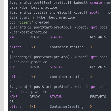
[vagrant@ci postStart-preStop]$ kubectl 
create
 nam
pace kuber-best-practice

[vagrant@ci postStart-preStop]$ kubectl 
apply
 -f p
tstart.yml -n kuber-best-practice

pod 
"client"
 created

[vagrant@ci postStart-preStop]$ kubectl 
get
 pods -
NAME
      READY     
STATUS
              RESTARTS  
client
0
/
1
       ContainerCreating   
0
0
s

[vagrant@ci postStart-preStop]$ kubectl 
get
 pods -
NAME
      READY     
STATUS
              RESTARTS  
client
0
/
1
       ContainerCreating   
0
2
s

[vagrant@ci postStart-preStop]$ kubectl 
get
 pods -
NAME
      READY     
STATUS
              RESTARTS  
client
0
/
1
       ContainerCreating   
0