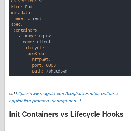
apiVersion:
kind:
metadata:
 name:
spec:
 containers:
   - image:
     name:
     lifecycle:
       preStop:
         httpGet:
         port:
8080
         path:
Url:
https://www.magalix.com/blog/kubernetes-patterns-
application-process-management-1
Init Containers vs Lifecycle Hooks