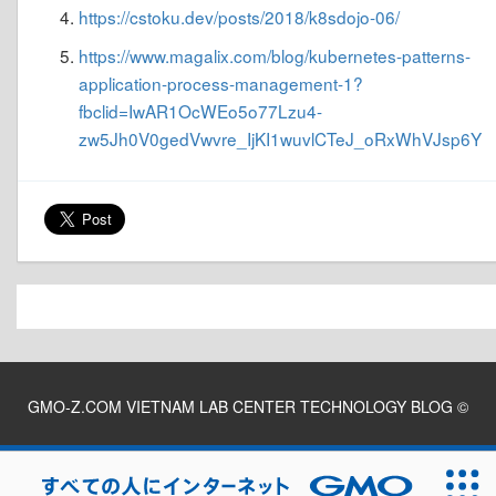
https://cstoku.dev/posts/2018/k8sdojo-06/
https://www.magalix.com/blog/kubernetes-patterns-
application-process-management-1?
fbclid=IwAR1OcWEo5o77Lzu4-
zw5Jh0V0gedVwvre_IjKI1wuvlCTeJ_oRxWhVJsp6Y
GMO-Z.COM VIETNAM LAB CENTER TECHNOLOGY BLOG
©
2026