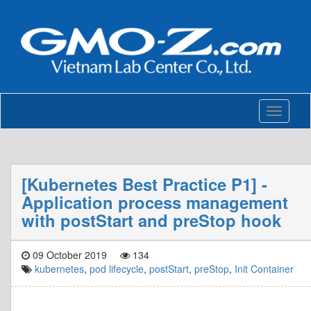
Toggle
navigati
[Kubernetes Best Practice P1] -
Application process management
with postStart and preStop hook
09 October 2019
134
kubernetes
,
pod lifecycle
,
postStart
,
preStop
,
Init Container