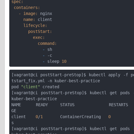
spec:
 containers:
   - image:
     name:
     lifecycle:
       postStart:
         exec:
           command:
             -
             -
             -
 sleep 
10
[vagrant@ci postStart-preStop]$ kubectl apply -f p
tstart_fix.yml -n kuber-best-practice

pod 
"client"
 created

[vagrant@ci postStart-preStop]$ kubectl get pods -
kuber-best-practice

NAME      READY     STATUS              RESTARTS  
GE

client    
0
/
1
       ContainerCreating   
0
s

[vagrant@ci postStart-preStop]$ kubectl get pods -