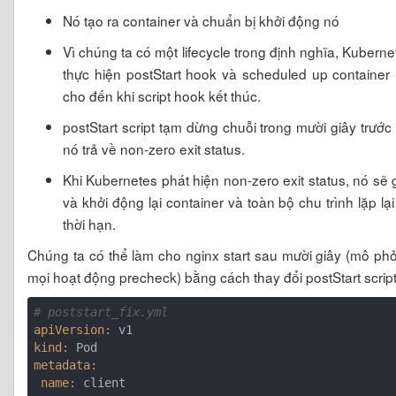
Nó tạo ra container và chuẩn bị khởi động nó
Vì chúng ta có một lifecycle trong định nghĩa, Kuberne
thực hiện postStart hook và scheduled up container 
cho đến khi script hook kết thúc.
postStart script tạm dừng chuỗi trong mười giây trước 
nó trả về non-zero exit status.
Khi Kubernetes phát hiện non-zero exit status, nó sẽ g
và khởi động lại container và toàn bộ chu trình lặp lại
thời hạn.
Chúng ta có thể làm cho nginx start sau mười giây (mô ph
mọi hoạt động precheck) bằng cách thay đổi postStart script
# poststart_fix.yml
apiVersion:
kind:
metadata:
 name: