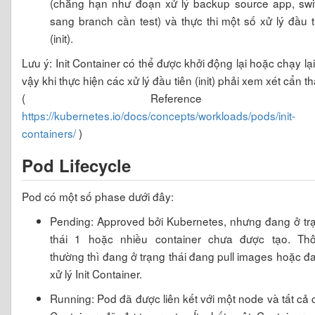
(chẳng hạn như đoạn xử lý backup source app, swi
sang branch cần test) và thực thi một số xử lý đầu t
(init).
Lưu ý: Init Container có thể được khởi động lại hoặc chạy lại,
vậy khi thực hiện các xử lý đầu tiên (init) phải xem xét cẩn t
( Reference 
https://kubernetes.io/docs/concepts/workloads/pods/init-
containers/
)
Pod Lifecycle
Pod có một số phase dưới đây:
Pending: Approved bởi Kubernetes, nhưng đang ở tr
thái 1 hoặc nhiều container chưa được tạo. Th
thường thì đang ở trạng thái đang pull images hoặc đ
xử lý Init Container.
Running: Pod đã được liên kết với một node và tất cả 