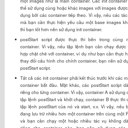
một images như là main container. Các init container
thể sử dụng cùng hoặc khác images với images được
dụng bởi các container tiếp theo. Vì vậy, nếu các tác
mà bạn cần thực hiện yêu cầu một base images kh
thì bạn tốt hơn nên sử dụng init container.
postStart script được thực thi bên trong cùng 
container. Vì vậy, nếu tập lệnh bạn cần chạy được 
hợp chặt chẽ với container, ví dụ như bạn cần thực h
thay đổi cấu hình cho chính container, bạn nên sử d
postStart script.
Tất cả các init container phải kết thúc trước khi các m
container bắt đầu. Mặt khác, các postStart script d
riêng cho từng container. Vì vậy, container A sử dụng 
tập lệnh postStart và khởi chạy, container B thực thi 
tập lệnh postStart của nó và start, v.v. Vì vậy, nếu 
đang lưu trữ nhiều hơn một container trên cùng một 
và bạn cần chạy một hoặc nhiều tác vụ không d
riếng cho container nào, bạn nên sử dụng các i