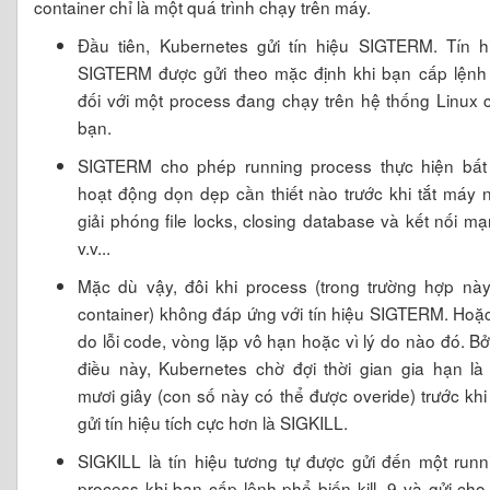
container chỉ là một quá trình chạy trên máy.
Đầu tiên, Kubernetes gửi tín hiệu SIGTERM. Tín h
SIGTERM được gửi theo mặc định khi bạn cấp lệnh k
đối với một process đang chạy trên hệ thống Linux 
bạn.
SIGTERM cho phép running process thực hiện bất
hoạt động dọn dẹp cần thiết nào trước khi tắt máy 
giải phóng file locks, closing database và kết nối mạ
v.v...
Mặc dù vậy, đôi khi process (trong trường hợp này
container) không đáp ứng với tín hiệu SIGTERM. Hoặc
do lỗi code, vòng lặp vô hạn hoặc vì lý do nào đó. Bởi
điều này, Kubernetes chờ đợi thời gian gia hạn là
mươi giây (con số này có thể được overide) trước khi
gửi tín hiệu tích cực hơn là SIGKILL.
SIGKILL là tín hiệu tương tự được gửi đến một runn
process khi bạn cấp lệnh phổ biến kill -9 và gửi cho