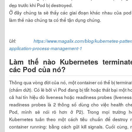
dẹp trước khi Pod bị destroyed.
Ở đây chúng ta sẽ thấy các giai đoạn khác nhau của pod
làm thế nào chúng ta có thể tận dụng chúng.
Url:
https://www.magalix.com/blog/kubernetes-patter
application-process-management-1
Làm thế nào Kubernetes terminat
các Pod của nó?
Thông qua vòng đời của nó, một container có thể bị termina
(chấm dứt). Có lẽ bởi vì Pod đang bị tắt hoặc thất bại một h
cả hai tín hiệu dò liveness hoặc readiness probes (liveness
readiness probes là 2 thông số dùng cho việc health ch
Pod, mình sẽ nói rõ hơn ở P2). Trong mọi trường h
Kubernetes tuân theo một cách tiêu chuẩn để destroy 
container running: bằng cách gửi kill signals. Cuối cùng, 