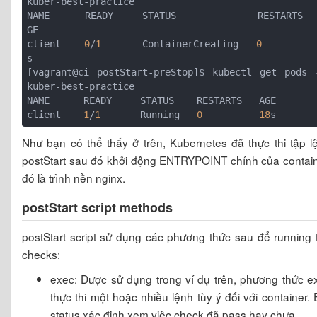
kuber-best-practice

NAME      READY     STATUS              RESTARTS  
GE

client    
0
/
1
       ContainerCreating   
0
s

[vagrant@ci postStart-preStop]$ kubectl get pods -
kuber-best-practice

NAME      READY     STATUS    RESTARTS   AGE

client    
1
/
1
       Running   
0
18
Như bạn có thể thấy ở trên, Kubernetes đã thực thi tập l
postStart sau đó khởi động ENTRYPOINT chính của contain
đó là trình nền nginx.
postStart script methods
postStart script sử dụng các phương thức sau để running 
checks:
exec: Được sử dụng trong ví dụ trên, phương thức e
thực thi một hoặc nhiều lệnh tùy ý đối với container. E
status xác định xem việc check đã pass hay chưa.