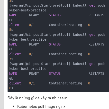
3
s

[vagrant@ci postStart-preStop]$ kubectl 
get
 pods -
NAME
      READY     
STATUS
              RESTARTS  
client
0
/
1
       ContainerCreating   
0
5
s

[vagrant@ci postStart-preStop]$ kubectl 
get
 pods -
NAME
      READY     
STATUS
              RESTARTS  
client
0
/
1
       ContainerCreating   
0
7
s

[vagrant@ci postStart-preStop]$ kubectl 
get
 pods -
NAME
      READY     
STATUS
              RESTARTS  
client
0
/
1
       ContainerCreating   
0
0
Đây là những gì đã xảy ra như sau:
Kubernetes pull image nginx