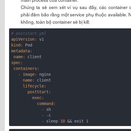
Chúng ta sẽ xem xét ví vụ sau đây, các container 
phải đảm bảo rằng một service phụ thuộc available. 
không, toàn bộ container sẽ bị kill:
# poststart.yml
apiVersion:
kind:
metadata:
 name:
spec:
 containers:
   - image:
     name:
     lifecycle:
       postStart:
         exec:
           command:
             -
             -
             -
 sleep 
10
 && exit 
1