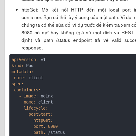
httpGet: Mở kết nối HTTP đến một local port t
container. Bạn có thể tùy ý cung cấp một path. Ví dụ: 
chúng ta có thể sửa đổi ví dụ trước để kiểm tra xem c
8080 có mở hay không (giả sử một dịch vụ REST 
định) và path /status endpoint trả về valid succ
response.
apiVersion:
kind:
metadata:
 name:
spec:
 containers:
   - image:
     name:
     lifecycle:
       postStart:
         httpGet:
         port:
8080
         path: