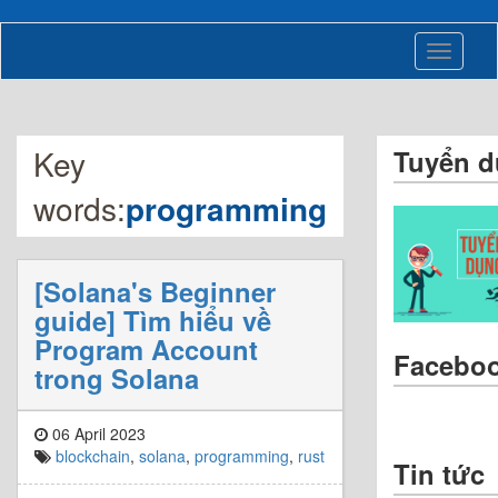
Toggle
navigati
Key
Tuyển 
words:
programming
[Solana's Beginner
guide] Tìm hiểu về
Program Account
Facebo
trong Solana
06 April 2023
blockchain
,
solana
,
programming
,
rust
Tin tức