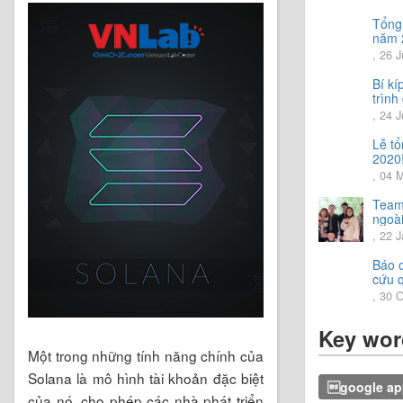
Tổng
năm 
Chia 
, 26 
hướn
năm 
Bí kí
trình
tiếng
, 24 
Lễ t
2020
, 04 
Team
ngoài
trải 
, 22 
vời.
Báo 
cứu 
2020
, 30 
Key wor
Một trong những tính năng chính của
Solana là mô hình tài khoản đặc biệt
google app
của nó, cho phép các nhà phát triển