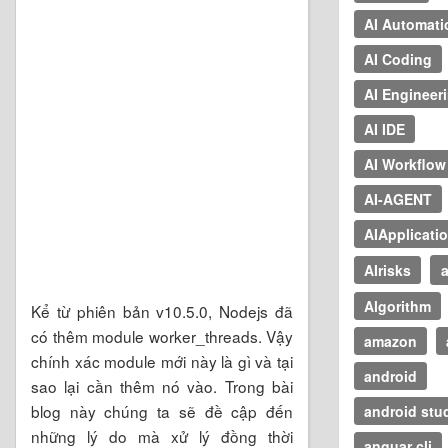
AI Automati
AI Coding
AI Engineer
AI IDE
AI Workflow
AI-AGENT
AIApplicati
AIrisks
a
Algorithm
Kể từ phiên bản v10.5.0, Nodejs đã
có thêm module worker_threads. Vậy
amazon
chính xác module mới này là gì và tại
android
sao lại cần thêm nó vào. Trong bài
blog này chúng ta sẽ đề cập đến
android stu
những lý do mà xử lý đồng thời
anguar cli