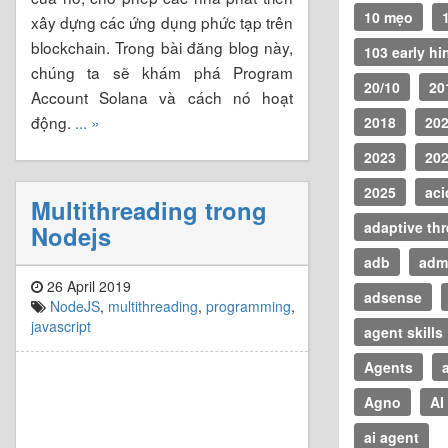
10 mẹo
xây dựng các ứng dụng phức tạp trên
blockchain. Trong bài đăng blog này,
103 early hi
chúng ta sẽ khám phá Program
20/10
20
Account Solana và cách nó hoạt
động.
... »
2018
20
2023
20
2025
aci
Multithreading trong
adaptive th
Nodejs
adb
adm
26 April 2019
adsense
NodeJS
,
multithreading
,
programming
,
javascript
agent skills
Agents
Agno
AI
ai agent