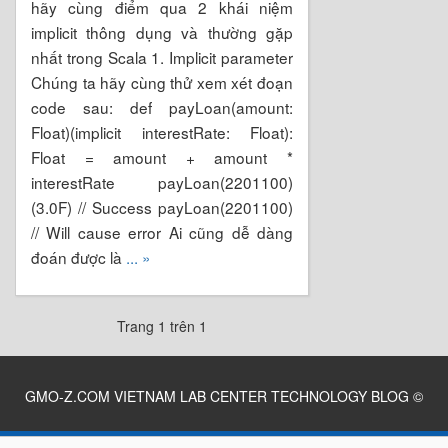
hãy cùng điểm qua 2 khái niệm
implicit thông dụng và thường gặp
nhất trong Scala 1. Implicit parameter
Chúng ta hãy cùng thử xem xét đoạn
code sau: def payLoan(amount:
Float)(implicit interestRate: Float):
Float = amount + amount *
interestRate payLoan(2201100)
(3.0F) // Success payLoan(2201100)
// Will cause error Ai cũng dễ dàng
đoán được là
... »
Trang 1 trên 1
GMO-Z.COM VIETNAM LAB CENTER TECHNOLOGY BLOG
©