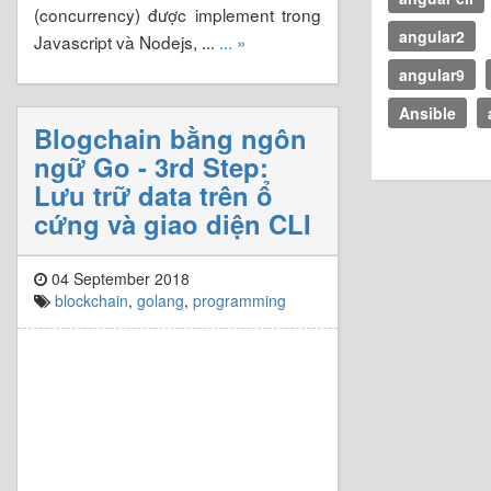
(concurrency) được implement trong
angular2
Javascript và Nodejs, ...
... »
angular9
Ansible
Blogchain bằng ngôn
ngữ Go - 3rd Step:
Lưu trữ data trên ổ
cứng và giao diện CLI
04 September 2018
blockchain
,
golang
,
programming