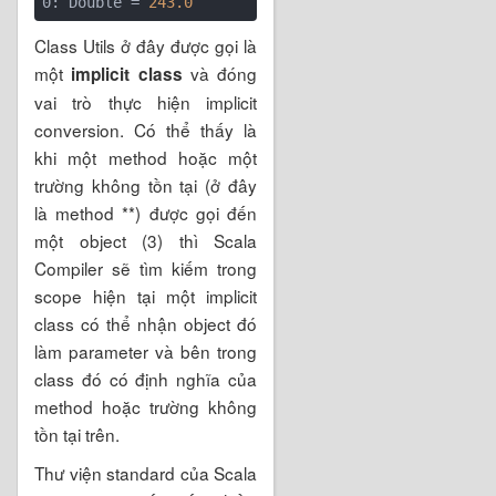
0: Double = 
243.0
Class Utils ở đây được gọi là
một
và đóng
implicit class
vai trò thực hiện implicit
conversion. Có thể thấy là
khi một method hoặc một
trường không tồn tại (ở đây
là method **) được gọi đến
một object (3) thì Scala
Compiler sẽ tìm kiếm trong
scope hiện tại một implicit
class có thể nhận object đó
làm parameter và bên trong
class đó có định nghĩa của
method hoặc trường không
tồn tại trên.
Thư viện standard của Scala