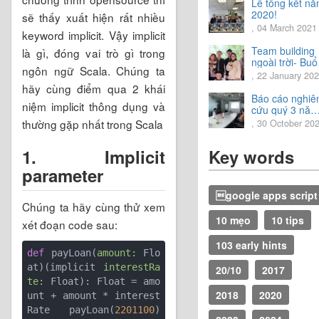
Lễ tổng kết n
2020!
sẽ thấy xuất hiện rất nhiều
, 04 March 2021
keyword implicit. Vậy implicit
Team building
là gì, đóng vai trò gì trong
ngoài trời- Buổ
ngôn ngữ Scala. Chúng ta
trải nghiệm tuy
, 22 January 20
vời.
hãy cùng điểm qua 2 khái
Báo cáo nghiê
niệm implicit thông dụng và
cứu quý 3 năm
2020
thường gặp nhất trong Scala
, 30 October 20
1. Implicit
Key words
parameter
google apps script
Chúng ta hãy cùng thử xem
10 mẹo
10 tips
xét đoạn code sau:
103 early hints
def
 payLoan(
amount:
 Flo
at)(implicit 
interestRa
20/10
2017
te:
 Float): Float = amo
2018
2020
unt + amount * interest
Rate payLoan(
2201100
)