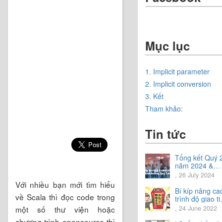
Mục lục
1. Implicit parameter
2. Implicit conversion
3. Kết
Tham khảo:
Tin tức
Tổng kết Quý 
năm 2024 &
Chia sẻ định
, 26 July 2024
hướng Quý 3
Với nhiều bạn mới tìm hiểu
năm 2024
Bí kíp nâng ca
về Scala thì đọc code trong
trình độ giao t
tiếng Nhật.
một số thư viện hoặc
, 24 June 2022
chương trình opensource thì