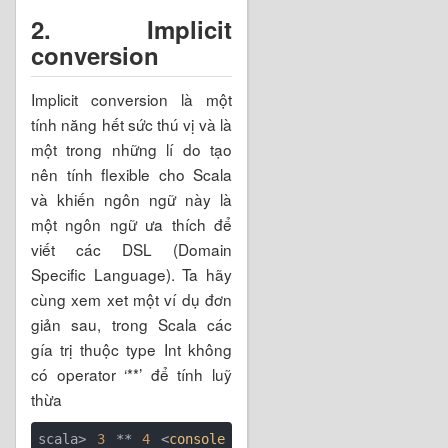
2. Implicit
conversion
Implicit conversion là một
tính năng hết sức thú vị và là
một trong những lí do tạo
nên tính flexible cho Scala
và khiến ngôn ngữ này là
một ngôn ngữ ưa thích để
viết các DSL (Domain
Specific Language). Ta hãy
cùng xem xet một ví dụ đơn
giản sau, trong Scala các
gía trị thuộc type Int không
có operator ‘**’ để tính luỹ
thừa
scala> 
3
 ** 
4
 <
console