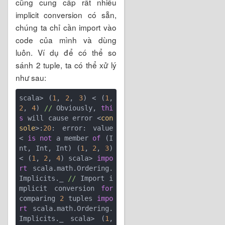
cũng cung cấp rất nhiều
implicit conversion có sẵn,
chúng ta chỉ cần import vào
code của mình và dùng
luôn. Ví dụ để có thể so
sánh 2 tuple, ta có thể xử lý
như sau:
scala> (
1
, 
2
, 
3
) < (
1
, 
2
, 
4
) 
//
 Obviously, 
thi
s
 will cause error <
con
sole
>:
20
: error: value 
< 
is
not
 a member 
of
 (I
nt, Int, Int) (
1
, 
2
, 
3
) 
< (
1
, 
2
, 
4
) scala> 
impo
rt
 scala.math.Ordering.
Implicits._ 
//
 Import i
mplicit conversion 
for
comparing 
2
 tuples 
impo
rt
 scala.math.Ordering.
Implicits._ scala> (
1
,