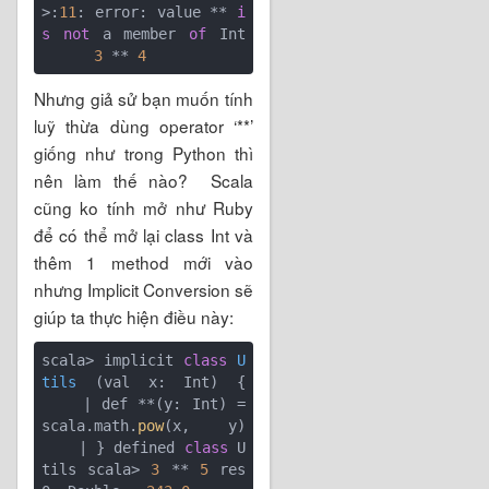
>:
11
: error: value ** 
i
s
not
 a member 
of
 Int 
3
 ** 
4
Nhưng giả sử bạn muốn tính
luỹ thừa dùng operator ‘**’
giống như trong Python thì
nên làm thế nào? Scala
cũng ko tính mở như Ruby
để có thể mở lại class Int và
thêm 1 method mới vào
nhưng Implicit Conversion sẽ
giúp ta thực hiện điều này:
scala> 
implicit 
class
U
tils
(val x: Int)
{ 
    | def **(y: Int) = 
scala.math.
pow
(x, y) 
    | } defined 
class
 U
tils scala> 
3
 ** 
5
 res