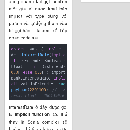
xung quanh khi gọi function
một gía trị được khai báo
implicit với type trùng với
param và tự động thêm vào
lời gọi hàm. Ta xem xết tiếp
đoạn code sau:
object
 Bank { 
implicit
def 
interestRate
(
implic
it
 isFriend: Boolean
): 
Float 
= 
if
 (isFriend) 
0.3
F 
else
0.5
F } import 
Bank.interestRate 
impli
cit
 val isFriend = 
true
payLoan
(
2201100
) 
// => 
res5: Float = 2861430.0
interestRate ở đây được gọi
là
. Có thể
implicit function
thấy là Scala compiler sẽ
không chỉ tìm những được