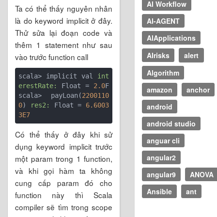
AI Workflow
Ta có thể thấy nguyên nhân
là do keyword implicit ở đây.
AI-AGENT
Thử sửa lại đoạn code và
AIApplications
thêm 1 statement như sau
AIrisks
alert
vào trước function call
Algorithm
scala> implicit val 
int
erestRate:
 Float = 
2.0
F 
amazon
anchor
scala> payLoan(
2200110
0
) 
res2:
 Float = 
6.6003
android
3E7
android studio
Có thể thấy ở đây khi sử
anguar cli
dụng keyword implicit trước
angular2
một param trong 1 function,
và khi gọi hàm ta không
angular9
ANOVA
cung cấp param đó cho
Ansible
ant
function này thì Scala
compiler sẽ tìm trong scope