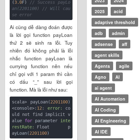
2023
2024
(
3.0
F) 
// Success payLo
an(2201100) // Will cau
2025
acid
se error
adaptive threshold
Ai cũng dễ dàng đoán được
adb
admin
là lời gọi function payLoan
thứ 2 sẽ sinh ra lỗi. Tuy
adsense
aff
nhiên đó không phải là lỗi
agent skills
nhắc function payLoan là
currying function nên nếu
Agents
agile
chỉ gọi với 1 param thì cần
Agno
AI
có dấu “_” sau lời gọi
ai agent
function. Mà là lỗi như sau:
AI Automation
scala> payLoan(
2201100
) 
<console>:
12
: 
error:
 co
AI Coding
uld not find implicit v
AI Engineering
alue 
for
 parameter 
inte
restRate:
 Float       p
AI IDE
ayLoan(
2201100