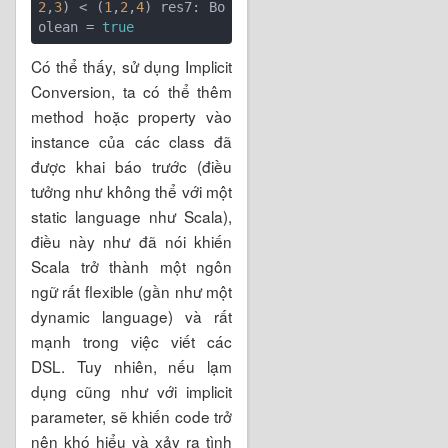
2
,
3
) < (
1
,
2
,
4
) res7: Bo
olean = 
true
Có thể thấy, sử dụng Implicit
Conversion, ta có thể thêm
method hoặc property vào
instance của các class đã
được khai báo trước (điều
tưởng như không thể với một
static language như Scala),
điều này như đã nói khiến
Scala trở thành một ngôn
ngữ rất flexible (gần như một
dynamic language) và rất
mạnh trong việc viết các
DSL. Tuy nhiên, nếu lạm
dụng cũng như với implicit
parameter, sẽ khiến code trở
nên khó hiểu và xảy ra tình