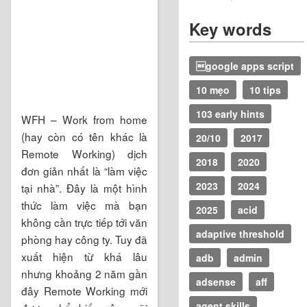
Key words
google apps script
10 mẹo
10 tips
103 early hints
WFH – Work from home
(hay còn có tên khác là
20/10
2017
Remote Working) dịch
2018
2020
đơn giản nhất là “làm việc
2023
2024
tại nhà”. Đây là một hình
thức làm việc mà bạn
2025
acid
không cần trực tiếp tới văn
adaptive threshold
phòng hay công ty. Tuy đã
xuất hiện từ khá lâu
adb
admin
nhưng khoảng 2 năm gần
adsense
aff
đây Remote Working mới
agent skills