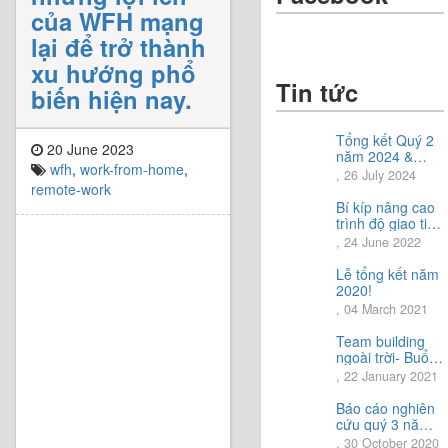
của WFH mạng
lại để trở thành
xu hướng phổ
Tin tức
biến hiện nay.
Tổng kết Quý 2
20 June 2023
năm 2024 &
wfh
,
work-from-home
,
Chia sẻ định
, 26 July 2024
hướng Quý 3
remote-work
năm 2024
Bí kíp nâng cao
trình độ giao tiếp
tiếng Nhật.
, 24 June 2022
Lễ tổng kết năm
2020!
, 04 March 2021
Team building
ngoài trời- Buổi
trải nghiệm tuyệt
, 22 January 2021
vời.
Báo cáo nghiên
cứu quý 3 năm
2020
, 30 October 2020