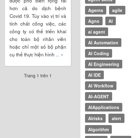
được phổ biến rộng rãi
hơn cả do dịch bệnh
Agents
agile
Covid 19. Tùy vào vị trí và
Agno
AI
tính chất công việc, các
công ty có thể triển khai
ai agent
cho toàn bộ nhân viên
AI Automation
hoặc chỉ một số bộ phận
AI Coding
cụ thể thực hiện hình
... »
AI Engineering
AI IDE
Trang 1 trên 1
AI Workflow
AI-AGENT
AIApplications
AIrisks
alert
Algorithm