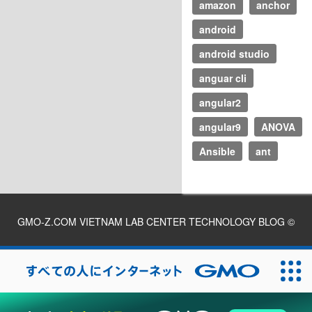
amazon
anchor
android
android studio
anguar cli
angular2
angular9
ANOVA
Ansible
ant
GMO-Z.COM VIETNAM LAB CENTER TECHNOLOGY BLOG
©
2026