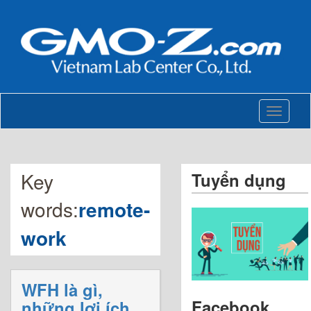
Toggle
navigati
Key
Tuyển dụng
words:
remote-
work
WFH là gì,
Facebook
những lợi ích