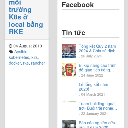
môi
Facebook
trường
K8s ở
local bằng
RKE
Tin tức
04 August 2019
Tổng kết Quý 2 năm
2024 & Chia sẻ định
Ansible
,
hướng Quý 3 năm
, 26 July 2024
kubernetes
,
k8s
,
2024
docker
,
rke
,
rancher
Bí kíp nâng cao trình
độ giao tiếp tiếng
Nhật.
, 24 June 2022
Lễ tổng kết năm
2020!
, 04 March 2021
Team building ngoài
trời- Buổi trải nghiệm
tuyệt vời.
, 22 January 2021
Báo cáo nghiên cứu
quý 3 năm 2020