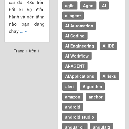
cài đặt K8s trên
agile
Agno
AI
bất kì hệ điều
ai agent
hành và nền tảng
nào bạn đang
AI Automation
chạy
... »
AI Coding
AI Engineering
AI IDE
Trang 1 trên 1
AI Workflow
AI-AGENT
AIApplications
AIrisks
alert
Algorithm
amazon
anchor
android
android studio
anguar cli
angular2