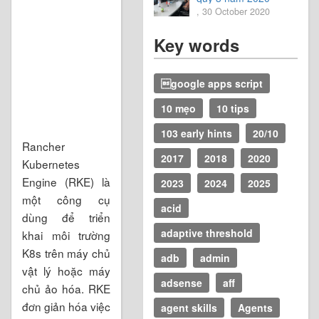
, 30 October 2020
Key words
google apps script
10 mẹo
10 tips
103 early hints
20/10
Rancher
2017
2018
2020
Kubernetes
Engine (RKE) là
2023
2024
2025
một công cụ
acid
dùng để triển
adaptive threshold
khai môi trường
K8s trên máy chủ
adb
admin
vật lý hoặc máy
adsense
aff
chủ ảo hóa. RKE
đơn giản hóa việc
agent skills
Agents