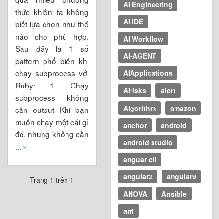
AI Engineering
thức khiến ta không
AI IDE
biết lựa chọn như thế
nào cho phù hợp.
AI Workflow
Sau đây là 1 số
AI-AGENT
pattern phổ biến khi
chạy subprocess với
AIApplications
Ruby: 1. Chạy
AIrisks
alert
subprocess không
Algorithm
amazon
cần output Khi bạn
muốn chạy một cái gì
anchor
android
đó, nhưng không cần
android studio
... »
anguar cli
angular2
angular9
Trang 1 trên 1
ANOVA
Ansible
ant