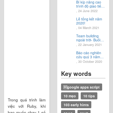
Bí kíp nâng cao
trình độ giao tiếp
tiếng Nhật.
, 24 June 2022
Lễ tổng kết năm
2020!
, 04 March 2021
Team building
ngoài trời- Buổi
trải nghiệm tuyệt
, 22 January 2021
vời.
Báo cáo nghiên
cứu quý 3 năm
2020
, 30 October 2020
Key words
google apps script
10 mẹo
10 tips
Trong quá trình làm
103 early hints
việc với Ruby, khi
bạn muốn chạy 1 số