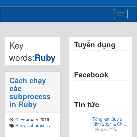
Toggle
navigati
Key
Tuyển dụng
words:
Ruby
Facebook
Cách chạy
các
subprocess
in Ruby
Tin tức
Tổng kết Quý 2
27 February 2019
năm 2024 & Chia
Ruby
,
subprocess
sẻ định hướng
, 26 July 2024
Quý 3 năm 2024