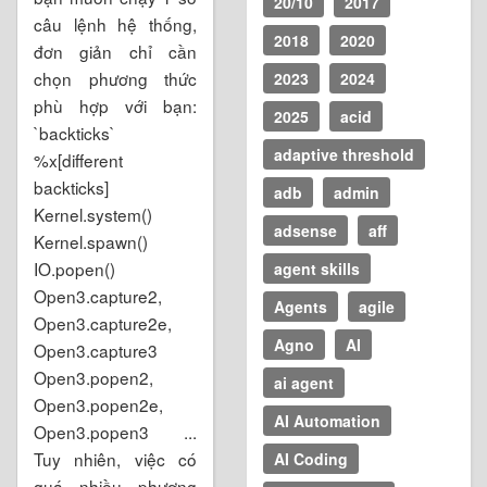
20/10
2017
câu lệnh hệ thống,
2018
2020
đơn giản chỉ cần
chọn phương thức
2023
2024
phù hợp với bạn:
2025
acid
`backticks`
adaptive threshold
%x[different
backticks]
adb
admin
Kernel.system()
adsense
aff
Kernel.spawn()
IO.popen()
agent skills
Open3.capture2,
Agents
agile
Open3.capture2e,
Agno
AI
Open3.capture3
Open3.popen2,
ai agent
Open3.popen2e,
AI Automation
Open3.popen3 ...
Tuy nhiên, việc có
AI Coding
quá nhiều phương