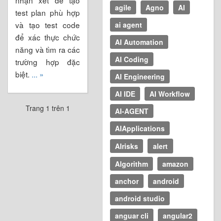
agile
Agno
AI
test plan phù hợp
và tạo test code
ai agent
để xác thực chức
AI Automation
năng và tìm ra các
AI Coding
trường hợp đặc
biệt.
... »
AI Engineering
AI IDE
AI Workflow
Trang 1 trên 1
AI-AGENT
AIApplications
AIrisks
alert
Algorithm
amazon
anchor
android
android studio
anguar cli
angular2