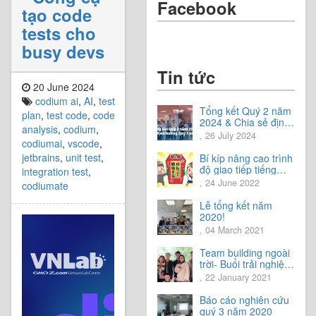
Facebook
tạo code
tests cho
busy devs
Tin tức
20 June 2024
codium ai
,
AI
,
test
Tổng kết Quý 2 năm
plan
,
test code
,
code
2024 & Chia sẻ định
analysis
,
codium
,
hướng Quý 3 năm
, 26 July 2024
codiumai
,
vscode
,
2024
jetbrains
,
unit test
,
Bí kíp nâng cao trình
độ giao tiếp tiếng
integration test
,
Nhật.
, 24 June 2022
codiumate
Lễ tổng kết năm
2020!
, 04 March 2021
Team building ngoài
trời- Buổi trải nghiệm
tuyệt vời.
, 22 January 2021
Báo cáo nghiên cứu
quý 3 năm 2020