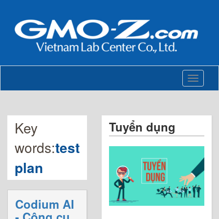
Toggle
navigati
Key
Tuyển dụng
words:
test
plan
Codium AI
- Công cụ