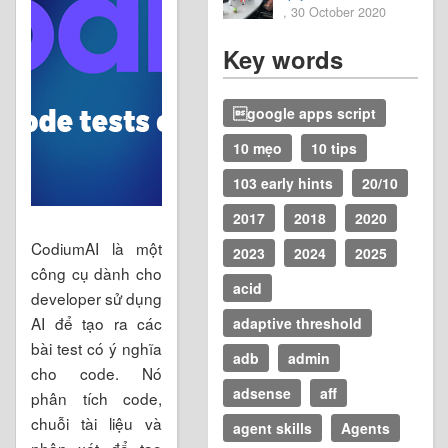
, 30 October 2020
Key words
google apps script
10 mẹo
10 tips
103 early hints
20/10
2017
2018
2020
CodiumAI là một
2023
2024
2025
công cụ dành cho
acid
developer sử dụng
AI để tạo ra các
adaptive threshold
bài test có ý nghĩa
adb
admin
cho code. Nó
adsense
aff
phân tích code,
chuỗi tài liệu và
agent skills
Agents
nhận xét để tạo