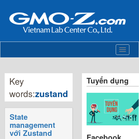
Toggle
navigati
Key
Tuyển dụng
words:
zustand
State
management
với Zustand
Facebook