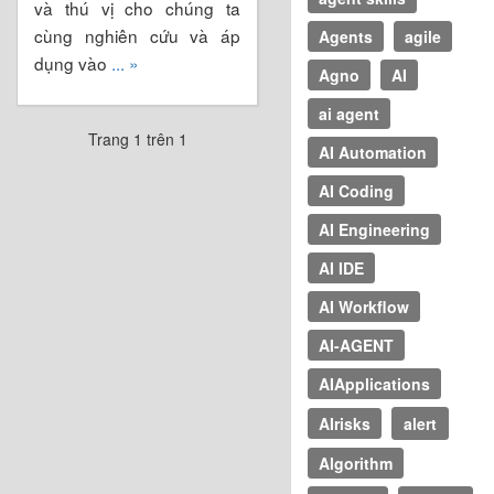
và thú vị cho chúng ta
cùng nghiên cứu và áp
Agents
agile
dụng vào
... »
Agno
AI
ai agent
Trang 1 trên 1
AI Automation
AI Coding
AI Engineering
AI IDE
AI Workflow
AI-AGENT
AIApplications
AIrisks
alert
Algorithm