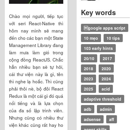
Key words
Chào mọi người, tiếp tục
với seri React-Native thì
google apps script
hôm nay mình sẽ mang
đến cho các bạn một State
10 mẹo
10 tips
Management Library đang
103 early hints
làm mưa làm gió trong
20/10
2017
cộng đồng ReactJS. Chắc
hẳn nhiều bạn sẽ tự hỏi,
2018
2020
cái thư viện này là gì, tên
2023
2024
thì nghe lạ hoắc. Thì cũng
phải thôi nè, bộ đôi React
2025
acid
Redux là một cái gì đó quá
adaptive threshold
nổi tiếng và là lựa chọn
adb
admin
của đa số lập trình viên.
Nhưng cũng có nhiều thư
adsense
aff
viện khác cũng rất hay ho
agent skills