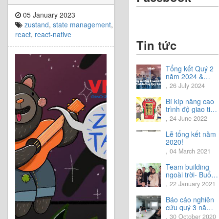
05 January 2023
zustand
,
state management
,
react
,
react-native
Tin tức
Tổng kết Quý 2
năm 2024 &
Chia sẻ định
, 26 July 2024
hướng Quý 3
năm 2024
Bí kíp nâng cao
trình độ giao tiếp
tiếng Nhật.
, 24 June 2022
Lễ tổng kết năm
2020!
, 04 March 2021
Team building
ngoài trời- Buổi
trải nghiệm tuyệt
, 22 January 2021
vời.
Báo cáo nghiên
cứu quý 3 năm
2020
, 30 October 2020