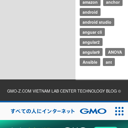
amazon
anchor
android
android studio
anguar cli
angular2
angular9
ANOVA
Ansible
ant
GMO-Z.COM VIETNAM LAB CENTER TECHNOLOGY BLOG
©
2026