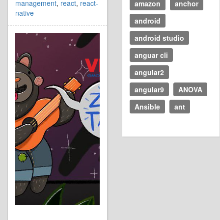
management
,
react
,
react-
amazon
anchor
native
android
android studio
anguar cli
angular2
angular9
ANOVA
Ansible
ant