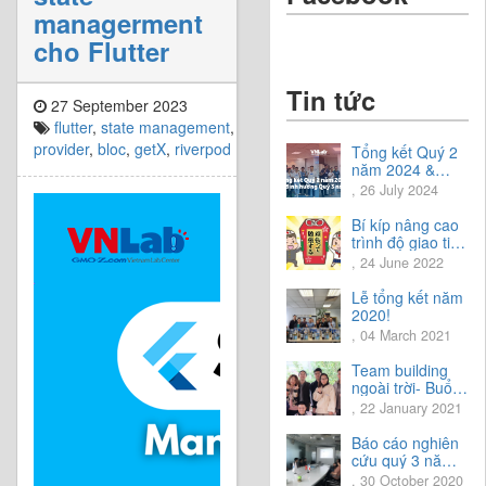
managerment
cho Flutter
Tin tức
27 September 2023
flutter
,
state management
,
provider
,
bloc
,
getX
,
riverpod
Tổng kết Quý 2
năm 2024 &
Chia sẻ định
, 26 July 2024
hướng Quý 3
năm 2024
Bí kíp nâng cao
trình độ giao tiếp
tiếng Nhật.
, 24 June 2022
Lễ tổng kết năm
2020!
, 04 March 2021
Team building
ngoài trời- Buổi
trải nghiệm tuyệt
, 22 January 2021
vời.
Báo cáo nghiên
cứu quý 3 năm
2020
, 30 October 2020