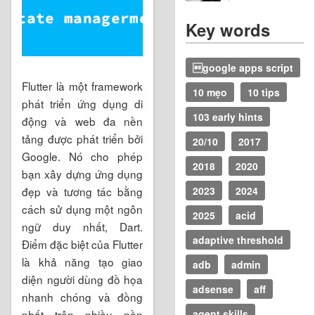
Key words
google apps script
Flutter là một framework
10 mẹo
10 tips
phát triển ứng dụng di
103 early hints
động và web đa nền
tảng được phát triển bởi
20/10
2017
Google. Nó cho phép
2018
2020
bạn xây dựng ứng dụng
đẹp và tương tác bằng
2023
2024
cách sử dụng một ngôn
2025
acid
ngữ duy nhất, Dart.
adaptive threshold
Điểm đặc biệt của Flutter
là khả năng tạo giao
adb
admin
diện người dùng đồ họa
adsense
aff
nhanh chóng và đồng
nhất trên nhiều nền
agent skills