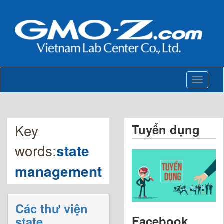
Toggle
navigati
Key
Tuyển dụng
words:
state
management
Các thư viện
Facebook
state