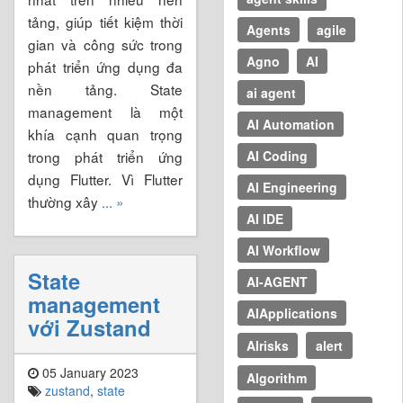
tảng, giúp tiết kiệm thời
Agents
agile
gian và công sức trong
Agno
AI
phát triển ứng dụng đa
nền tảng. State
ai agent
management là một
AI Automation
khía cạnh quan trọng
trong phát triển ứng
AI Coding
dụng Flutter. Vì Flutter
AI Engineering
thường xây
... »
AI IDE
AI Workflow
State
AI-AGENT
management
AIApplications
với Zustand
AIrisks
alert
05 January 2023
Algorithm
zustand
,
state