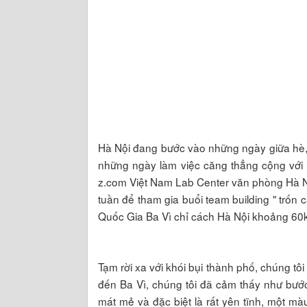
Hà Nội đang bước vào những ngày giữa hè, 
những ngày làm việc căng thẳng cộng với 
z.com Việt Nam Lab Center văn phòng Hà N
tuần để tham gia buổi team building " trốn 
Quốc Gia Ba Vì chỉ cách Hà Nội khoảng 60
Tạm rời xa với khói bụi thành phố, chúng tô
đến Ba Vì, chúng tôi đã cảm thấy như bước
mát mẻ và đặc biệt là rất yên tĩnh, một mà