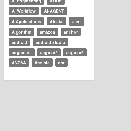
AI Engineering
AI IDE
AI Workflow
AI-AGENT
AIApplications
AIrisks
alert
Algorithm
amazon
anchor
android
android studio
anguar cli
angular2
angular9
ANOVA
Ansible
ant