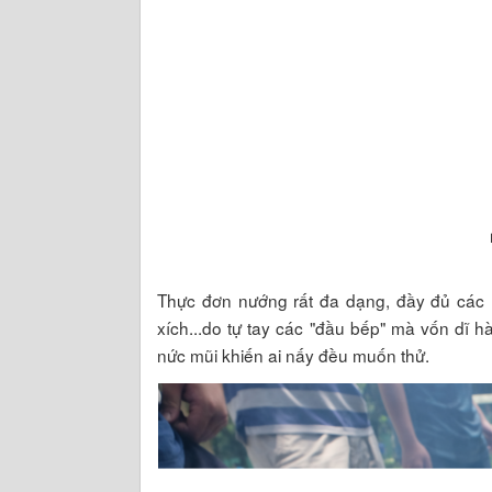
Thực đơn nướng rất đa dạng, đầy đủ các l
xích...do tự tay các "đầu bếp" mà vốn dĩ h
nức mũi khiến ai nấy đều muốn thử.