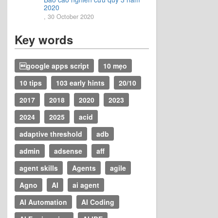
2020
, 30 October 2020
Key words
google apps script
10 mẹo
10 tips
103 early hints
20/10
2017
2018
2020
2023
2024
2025
acid
adaptive threshold
adb
admin
adsense
aff
agent skills
Agents
agile
Agno
AI
ai agent
AI Automation
AI Coding