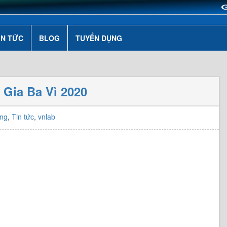
IN TỨC
BLOG
TUYỂN DỤNG
Gia Ba Vì 2020
ing
,
Tin tức
,
vnlab