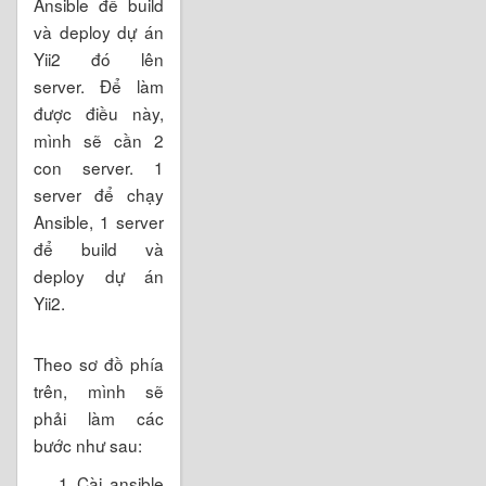
Ansible để build
và deploy dự án
Yii2 đó lên
server. Để làm
được điều này,
mình sẽ cần 2
con server. 1
server để chạy
Ansible, 1 server
để build và
deploy dự án
Yii2.
Theo sơ đồ phía
trên, mình sẽ
phải làm các
bước như sau:
Cài ansible