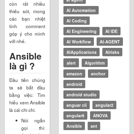
còn rất nhiều
AI Automation
thiếu sót, mong
các bạn nhiệt
AI Coding
tình comment
AI Engineering
AI IDE
góp ý cho mình
với nhé.
AI Workflow
AI-AGENT
AIApplications
AIrisks
Ansible
là gì ?
alert
Algorithm
amazon
anchor
Đầu tiên chúng
android
ta sẽ bắt đầu
android studio
bằng việc: Tìm
hiểu xem Ansible
anguar cli
angular2
là cái chi chi.
angular9
ANOVA
Nói ngắn
Ansible
ant
gọi thì: