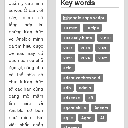
Key words
quản lý cấu hình
server. Ở bài viết
này, mình sẽ
google apps script
tổng hợp lại
10 mẹo
10 tips
những kiến thức
103 early hints
20/10
về Ansible mình
đã tìm hiểu được
2017
2018
2020
để sau này có
2023
2024
2025
quên còn có chỗ
đọc lại, cũng như
acid
có thể chia sẽ
adaptive threshold
chút ít kiến thức
adb
admin
tới các bạn cũng
đang mò mẫm
adsense
aff
tìm hiểu về
agent skills
Agents
Ansible cơ bản
như mình. Bài
agile
Agno
AI
viết chắc chắn
ai agent