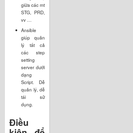
giữa các mt
STG, PRD,
vv …
Ansible
giúp quản
lý tất cả
các step
setting
server dưới
dạng
Script. Dễ
quản lý, dễ
tái sử
dụng.
Điều
kiện để