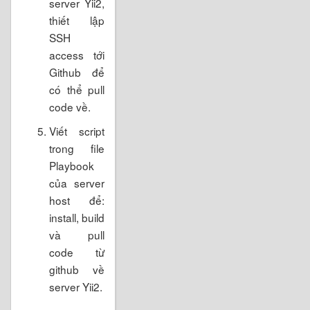
server Yii2,
thiết lập
SSH
access tới
Github để
có thể pull
code về.
Viết script
trong file
Playbook
của server
host để:
install, build
và pull
code từ
github về
server Yii2.