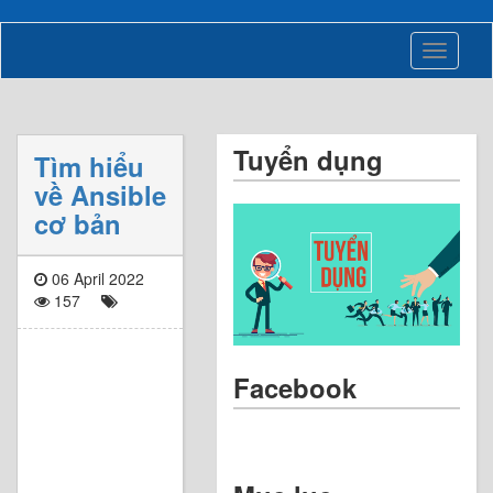
Toggle
navigati
Tuyển dụng
Tìm hiểu
về Ansible
cơ bản
06 April 2022
157
Facebook