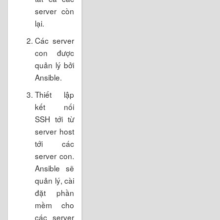
server còn
lại.
Các server
con được
quản lý bởi
Ansible.
Thiết lập
kết nối
SSH tới từ
server host
tới các
server con.
Ansible sẽ
quản lý, cài
đặt phần
mềm cho
các server