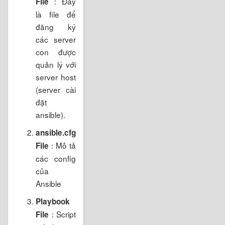
: Đây
File
là file để
đăng ký
các server
con được
quản lý với
server host
(server cài
đặt
ansible).
ansible.cfg
: Mô tả
File
các config
của
Ansible
Playbook
: Script
File