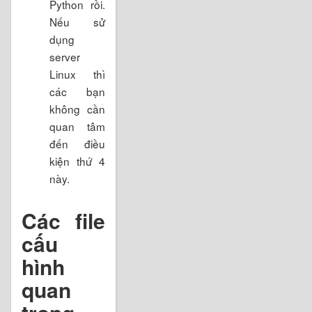
Python rồi.
Nếu sử
dụng
server
Linux thì
các bạn
không cần
quan tâm
đến điều
kiện thứ 4
này.
Các file
cấu
hình
quan