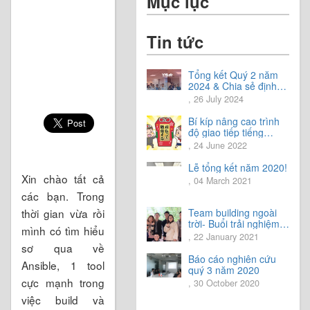
Mục lục
Tin tức
Tổng kết Quý 2 năm
2024 & Chia sẻ định
hướng Quý 3 năm
, 26 July 2024
2024
Bí kíp nâng cao trình
độ giao tiếp tiếng
Nhật.
, 24 June 2022
Lễ tổng kết năm 2020!
Xin chào tất cả
, 04 March 2021
các bạn. Trong
Team building ngoài
thời gian vừa rồi
trời- Buổi trải nghiệm
mình có tìm hiểu
tuyệt vời.
, 22 January 2021
sơ qua về
Báo cáo nghiên cứu
Ansible, 1 tool
quý 3 năm 2020
cực mạnh trong
, 30 October 2020
việc build và