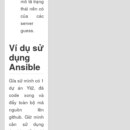
mô tả trạng
thái nên có
của các
server
guess.
Ví dụ sử
dụng
Ansible
Gỉa sử mình có 1
dự án Yii2, đã
code xong và
đẩy toàn bộ mã
nguồn lên
github. Giờ mình
cần sử dụng