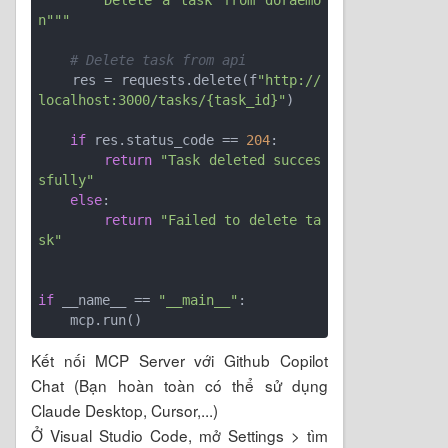
"""Delete a task from doraemo
n"""
# Delete task from api
    res = requests.delete(f
"http://
localhost:3000/tasks/{task_id}"
)

if
 res.status_code == 
204
:

return
"Task deleted succes
sfully"
else
:

return
"Failed to delete ta
sk"
if
 __name__ == 
"__main__"
:

Kết nối MCP Server với Github Copilot
Chat (Bạn hoàn toàn có thể sử dụng
Claude Desktop, Cursor,...)
Ở Visual Studio Code, mở Settings > tìm