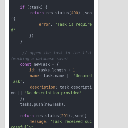
if
 (!task) {

return
 res.status(
400
).json
({

error
: 
'Task is require
d'
        })

    }

// appen the task to the list 
(mocking a database save)
const
 newTask = {

id
: tasks.length + 
1
,

name
: task.name || 
'Unnamed 
Task'
,

description
: task.descripti
on || 
'No description provided'
    };

    tasks.push(newTask);

return
 res.status(
201
).json({

message
: 
'Task received suc
cessfully'
,
