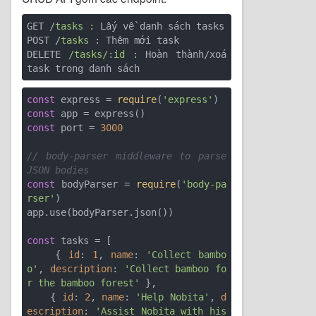
GET /
tasks :
 Lấy về danh sách tasks

POST /
tasks :
 Thêm mới task

DELETE 
/tasks/
:
id :
 Hoàn thành/xoá 
const
 express = 
require
(
'express'
const
const
 port = 
3000
// body-parser middleware to parse 
JSON bodies
const
 bodyParser = 
require
(
'body-pa
rser'
)

app.use(bodyParser.json())

const
 tasks = [

    { 
id
: 
1
, 
name
: 
'Collect bambo
o'
, 
description
: 
'Collect bamboo fo
r the bamboo forest'
 },

    { 
id
: 
2
, 
name
: 
'Help Nobita'
, 
d
escription
: 
'Assist Nobita with his 