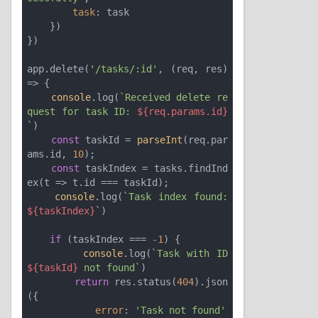
task
: task

    })

})

app.delete(
'/tasks/:id'
, (req, res) 
=> {

console
.log(
`Received delete re
quest for task ID: 
${req.params.id}
`
)

const
 taskId = 
parseInt
(req.par
ams.id, 
10
);

const
 taskIndex = tasks.findInd
ex(
t
 =>
 t.id === taskId);

console
.log(
`Task index found: 
${taskIndex}
`
)

if
 (taskIndex === 
-1
) {

console
.log(
`Task with ID 
${taskId}
 not found`
)

return
 res.status(
404
).json
({

error
: 
'Task not found'