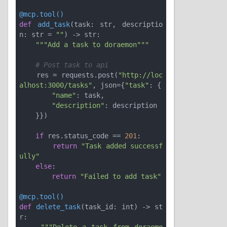
@mcp.tool()
def
add_task
(task: str, descriptio
n: str = 
""
)
 -> str:
"""Add a task to doraemon"""
# Post task to api
    res = requests.post(
"http://loc
alhost:3000/tasks"
, json={
"task"
: {

"name"
: task,

"description"
: description

    }})

if
 res.status_code == 
201
:

return
"Task added successf
ully"
else
:

return
"Failed to add task"
@mcp.tool()
def
delete_task
(task_id: int)
 -> st
r: