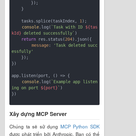
        });

    }

    tasks.splice(taskIndex, 
1
);

console
.log(
`Task with ID 
${tas
kId}
 deleted successfully`
)

return
 res.status(
204
).json({

message
: 
'Task deleted succ
essfully'
    });

})

app.listen(port, () => {

console
.log(
`Example app listen
ing on port 
${port}
`
)

})

Xây dựng MCP Server
Chúng ta sẽ sử dụng
MCP Python SDK
được phát triển bởi Anthropic. Bạn có thể