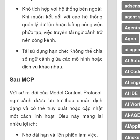
adsen
Khó tích hợp với hệ thống bên ngoài:
Khi muốn kết nối với các hệ thống
agent s
quản lý dữ liệu hoặc luồng công việc
Agents
phức tạp, việc truyền tải ngữ cảnh trở
Agno
nên cồng kềnh.
ai agen
Tái sử dụng hạn chế: Không thể chia
sẻ ngữ cảnh giữa các mô hình hoặc
AI Aut
dịch vụ khác nhau.
AI Cod
Sau MCP
AI Eng
Với sự ra đời của Model Context Protocol,
AI IDE
ngữ cảnh được lưu trữ theo chuẩn định
AI Wor
dạng và có thể truy xuất hoặc cập nhật
AI-AG
một cách linh hoạt. Điều này mang lại
nhiều lợi ích:
AIAppl
Nhớ dài hạn và liên phiên làm việc.
AIrisks