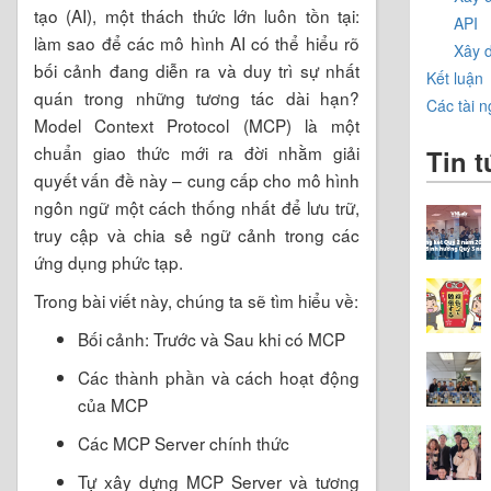
tạo (AI), một thách thức lớn luôn tồn tại:
API
làm sao để các mô hình AI có thể hiểu rõ
Xây 
bối cảnh đang diễn ra và duy trì sự nhất
Kết luận
quán trong những tương tác dài hạn?
Các tài 
Model Context Protocol (MCP) là một
chuẩn giao thức mới ra đời nhằm giải
Tin t
quyết vấn đề này – cung cấp cho mô hình
ngôn ngữ một cách thống nhất để lưu trữ,
truy cập và chia sẻ ngữ cảnh trong các
ứng dụng phức tạp.
Trong bài viết này, chúng ta sẽ tìm hiểu về:
Bối cảnh: Trước và Sau khi có MCP
Các thành phần và cách hoạt động
của MCP
Các MCP Server chính thức
Tự xây dựng MCP Server và tương