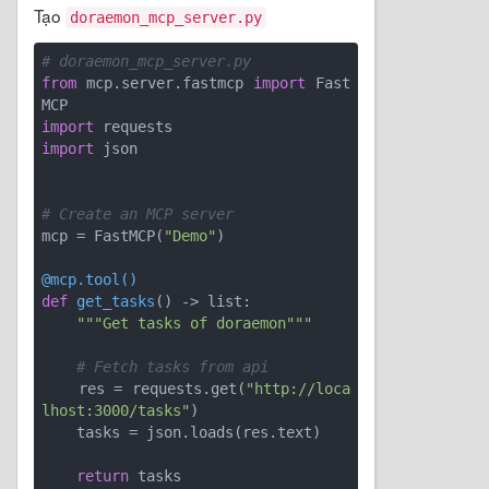
Tạo
doraemon_mcp_server.py
# doraemon_mcp_server.py
from
 mcp.server.fastmcp 
import
 Fast
import
import
 json 

# Create an MCP server
mcp = FastMCP(
"Demo"
)

@mcp.tool()
def
get_tasks
()
 -> list:
"""Get tasks of doraemon"""
# Fetch tasks from api
    res = requests.get(
"http://loca
lhost:3000/tasks"
)

    tasks = json.loads(res.text)

return
 tasks
