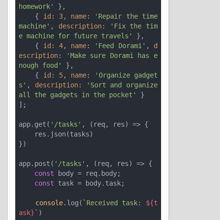
homework'
 },

    { 
id
: 
3
, 
name
: 
'Repair the time 
machine'
, 
description
: 
'Fix the tim
e machine for future travels'
 },

    { 
id
: 
4
, 
name
: 
'Feed Dorami'
, 
d
escription
: 
'Make sure Dorami has e
nough food'
 },

    { 
id
: 
5
, 
name
: 
'Organize gadget
s'
, 
description
: 
'Sort and organize 
all the gadgets in the pocket'
 }

];

app.get(
'/tasks'
, (req, res) => {

    res.json(tasks)

})

app.post(
'/tasks'
, (req, res) => {

const
 body = req.body;

const
 task = body.task;

console
.log(
`Received task: 
${t
ask}
`
)
