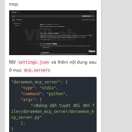
mcp.
Mở
và thêm nội dung sau
settings.json
ở mục
mcp.servers
"doraemon_mcp_server"
: {

"type"
: 
"stdio"
,

"command"
: 
"python"
,

"args"
: [

"<đường dẫn tuyệt đối đến f
ile>/doraemon_mcp_server/doraemon_m
cp_server.py"
    ],
