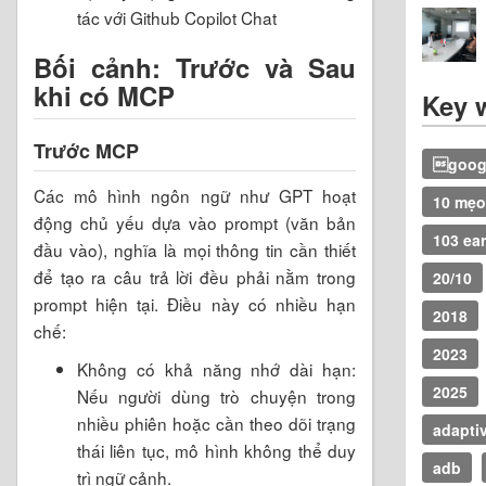
tác với Github Copilot Chat
Bối cảnh: Trước và Sau
khi có MCP
Key 
Trước MCP
googl
Các mô hình ngôn ngữ như GPT hoạt
10 mẹo
động chủ yếu dựa vào prompt (văn bản
103 ear
đầu vào), nghĩa là mọi thông tin cần thiết
để tạo ra câu trả lời đều phải nằm trong
20/10
prompt hiện tại. Điều này có nhiều hạn
2018
chế:
2023
Không có khả năng nhớ dài hạn:
2025
Nếu người dùng trò chuyện trong
nhiều phiên hoặc cần theo dõi trạng
adapti
thái liên tục, mô hình không thể duy
adb
trì ngữ cảnh.