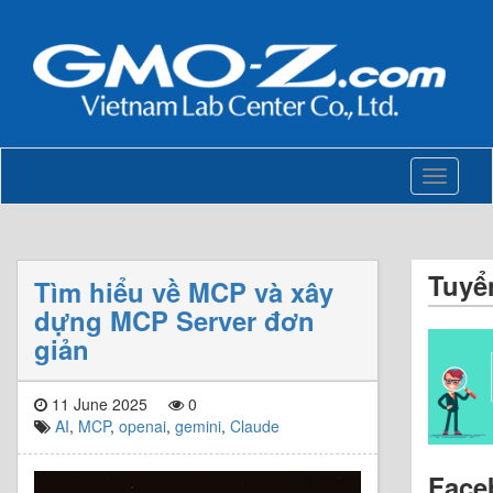
Toggle
navigati
Tuyể
Tìm hiểu về MCP và xây
dựng MCP Server đơn
giản
11 June 2025
0
AI
,
MCP
,
openai
,
gemini
,
Claude
Face