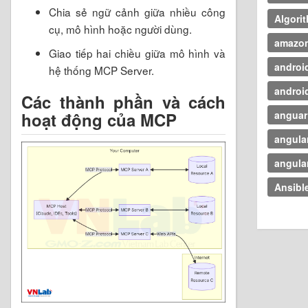
Chia sẻ ngữ cảnh giữa nhiều công
Algori
cụ, mô hình hoặc người dùng.
amazo
Giao tiếp hai chiều giữa mô hình và
androi
hệ thống MCP Server.
androi
Các thành phần và cách
hoạt động của MCP
anguar 
angula
angula
Ansibl