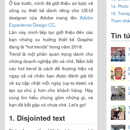
Ở bài trước, mình đã giới thiệu sơ lược về
14. Photo
công cụ thiết kế dành riêng cho UX-UI
15. Trans
designer của Adobe mang tên
Adobe
Tham khả
Experience Design CC
.
Lần này mình tiếp tục giới thiệu đến các
Tin t
bạn những xu hướng thiết kế Graphic
đang là "hot trends" trong năm 2018.
Trend là một phần quan trọng dành cho
,
những doanh nghiệp lớn và nhỏ. Nắm bắt
các hot trend là cách để thương hiệu và
t
ngay cả cá nhân bạn được đánh giá tốt
về sự cập nhật mỗi ngày (up-to-date) và
tạo sự chú ý hơn cho khách hàng. Hãy
cùng tìm hiểu chúng gồm những gì, và
bạn đã bắt gặp nó chưa nhé. Let's go!
n
1. Disjointed text
,
v