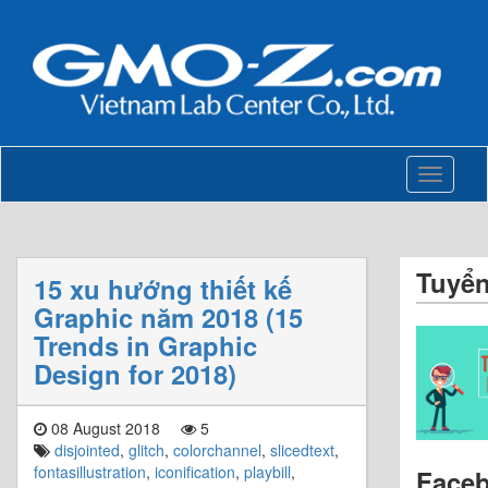
Toggle
navigati
Tuyể
15 xu hướng thiết kế
Graphic năm 2018 (15
Trends in Graphic
Design for 2018)
08 August 2018
5
disjointed
,
glitch
,
colorchannel
,
slicedtext
,
fontasillustration
,
iconification
,
playbill
,
Face