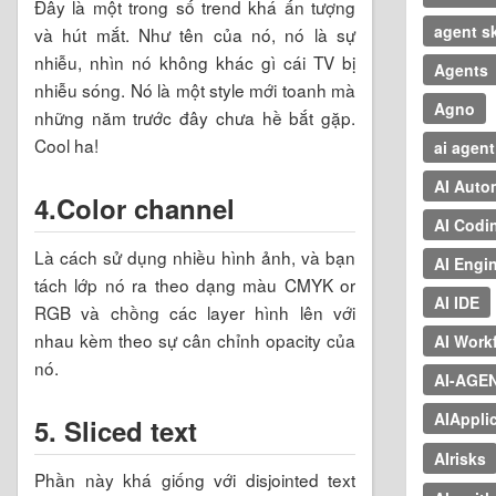
Đây là một trong số trend khá ấn tượng
agent sk
và hút mắt. Như tên của nó, nó là sự
nhiễu, nhìn nó không khác gì cái TV bị
Agents
nhiễu sóng. Nó là một style mới toanh mà
Agno
những năm trước đây chưa hề bắt gặp.
Cool ha!
ai agent
AI Auto
4.Color channel
AI Codi
Là cách sử dụng nhiều hình ảnh, và bạn
AI Engi
tách lớp nó ra theo dạng màu CMYK or
AI IDE
RGB và chồng các layer hình lên với
nhau kèm theo sự cân chỉnh opacity của
AI Work
nó.
AI-AGE
AIAppli
5. Sliced text
AIrisks
Phần này khá giống với disjointed text