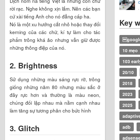
Dịch nôm na tiếng Việt là những con chữ
rời rạc. Nghe không xịn lắm. Nên các bạn
cứ xài tiếng Anh cho nó đẳng cấp ha.
Key 
Nó là một xu hướng cắt nhỏ hoặc thay đổi
kerning của các chữ, kí tự làm cho tác
phẩm trông khá ảo nhưng vẫn giữ được
google
những thông điệp của nó.
10 mẹo
103 earl
2. Brightness
20/10
Sử dụng những màu sáng rực rỡ, trông
2018
giống những năm 80 nhưng màu sắc ở
2023
đây rực hơn và thường là màu neon,
chúng đối lập nhau mà nằm cạnh nhau
2025
làm tăng sự tương phản cho bức hình
adaptiv
3. Glitch
adb
adsens