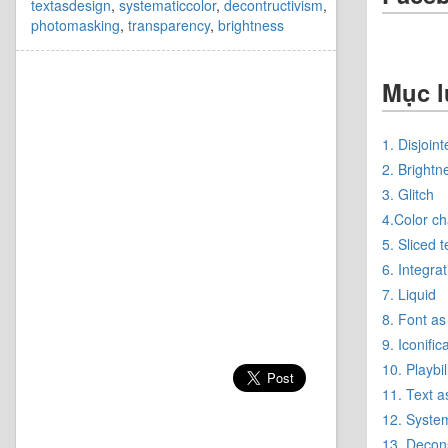
textasdesign
,
systematiccolor
,
decontructivism
,
photomasking
,
transparency
,
brightness
Mục l
1. Disjoint
2. Brightn
3. Glitch
4.Color c
5. Sliced t
6. Integrat
7. Liquid
8. Font as 
9. Iconific
10. Playbil
11. Text a
12. System
13. Decons