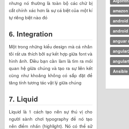
Algorit
nhưng nó thường là toàn bộ các chữ bị
cắt chính xác hơn là sự cá biệt của một kí
amazon
tự riêng biệt nào đó
android
android
6. Integration
anguar c
Một trong những kiểu design mà cá nhân
angular
tôi rất ưa thích bởi sự kết hợp giữa font và
hình ảnh. Điều bạn cần làm là tìm ra mối
angular
quan hệ giữa chúng và tạo ra sự liên kết
Ansible
cũng như khoảng không có sắp đặt để
tăng tính tương tác vật lý giữa chúng
7. Liquid
Liquid là 1 cách tạo nên sự thú vị cho
người sành chơi typography để nó tạo
nên điểm nhấn (highlight). Nó có thể sử