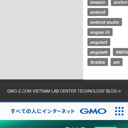
amazon
anchor
android
android studio
anguar cli
angular2
angular9
ANOV
Ansible
ant
GMO-Z.COM VIETNAM LAB CENTER TECHNOLOGY BLOG
©
2026