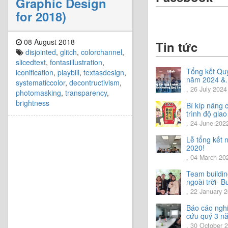
Graphic Design
for 2018)
08 August 2018
Tin tức
disjointed
,
glitch
,
colorchannel
,
slicedtext
,
fontasillustration
,
Tổng kết Qu
iconification
,
playbill
,
textasdesign
,
năm 2024 &
systematiccolor
,
decontructivism
,
Chia sẻ định
, 26 July 2024
photomasking
,
transparency
,
hướng Quý 
brightness
năm 2024
Bí kíp nâng 
trình độ giao
tiếng Nhật.
, 24 June 202
Lễ tổng kết
2020!
, 04 March 20
Team buildi
ngoài trời- B
trải nghiệm t
, 22 January 
vời.
Báo cáo ngh
cứu quý 3 n
2020
, 30 October 