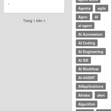
»
Agents
agile
Agno
AI
Trang 1 trên 1
ai agent
AI Automation
AI Coding
AI Engineering
AI IDE
AI Workflow
AI-AGENT
AIApplications
AIrisks
alert
Algorithm