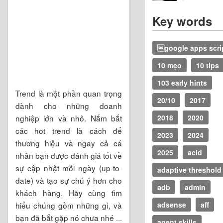
Key words
google apps scri
10 mẹo
10 tips
103 early hints
Trend là một phần quan trọng
20/10
2017
dành cho những doanh
nghiệp lớn và nhỏ. Nắm bắt
2018
2020
các hot trend là cách để
2023
2024
thương hiệu và ngay cả cá
2025
acid
nhân bạn được đánh giá tốt về
sự cập nhật mỗi ngày (up-to-
adaptive threshold
date) và tạo sự chú ý hơn cho
adb
admin
khách hàng. Hãy cùng tìm
hiểu chúng gồm những gì, và
adsense
aff
bạn đã bắt gặp nó chưa nhé
...
agent skills