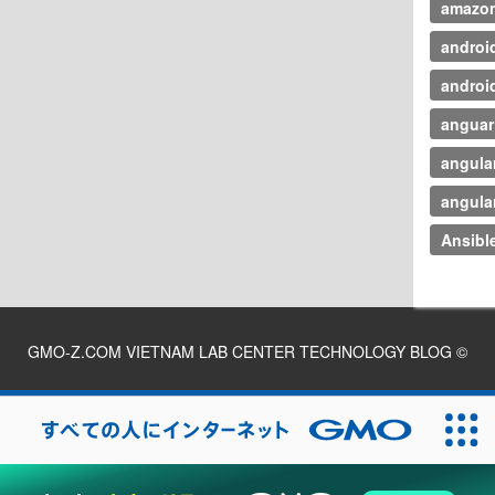
amazo
androi
androi
anguar 
angula
angula
Ansibl
GMO-Z.COM VIETNAM LAB CENTER TECHNOLOGY BLOG
©
2026