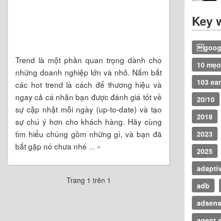
Key 
googl
Trend là một phần quan trọng dành cho
10 mẹo
những doanh nghiệp lớn và nhỏ. Nắm bắt
103 ear
các hot trend là cách để thương hiệu và
ngay cả cá nhân bạn được đánh giá tốt về
20/10
sự cập nhật mỗi ngày (up-to-date) và tạo
2018
sự chú ý hơn cho khách hàng. Hãy cùng
tìm hiểu chúng gồm những gì, và bạn đã
2023
bắt gặp nó chưa nhé
... »
2025
adapti
Trang 1 trên 1
adb
adsen
agent s