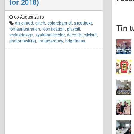
for 2018)
08 August 2018
disjointed
,
glitch
,
colorchannel
,
slicedtext
,
Tin t
fontasillustration
,
iconification
,
playbill
,
textasdesign
,
systematiccolor
,
decontructivism
,
photomasking
,
transparency
,
brightness