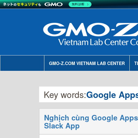
無料診断
GMO-Z.COM VIETNAM LAB CENTER
T
Key words:
Google Apps
Nghịch cùng Google Apps S
Slack App