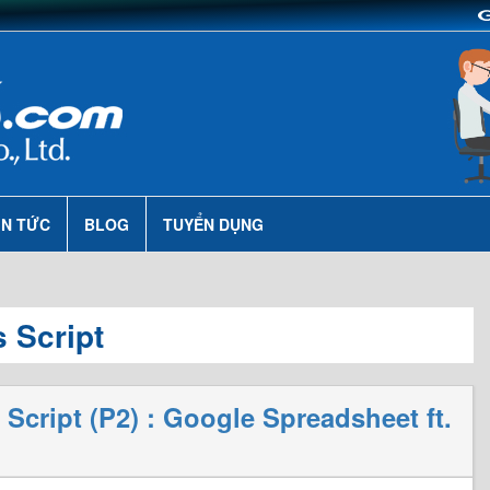
IN TỨC
BLOG
TUYỂN DỤNG
 Script
cript (P2) : Google Spreadsheet ft.