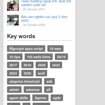
Team building ngoài trời- Buổi trải
nghiệm tuyệt vời.
, 22 January 2021
Báo cáo nghiên cứu quý 3 năm
2020
, 30 October 2020
Key words
google apps script
10 mẹo
10 tips
103 early hints
20/10
2017
2018
2020
2023
2024
2025
acid
adaptive threshold
adb
admin
adsense
aff
agent skills
Agents
agile