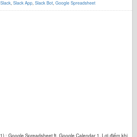
,
Slack
,
Slack App
,
Slack Bot
,
Google Spreadsheet
) : Google Spreadsheet ft. Google Calendar 1. Lợi điểm khi