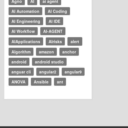
Agno
AI
ai agent
AI Automation
AI Coding
AI Engineering
AI IDE
AI Workflow
AI-AGENT
AIApplications
AIrisks
alert
Algorithm
amazon
anchor
android
android studio
anguar cli
angular2
angular9
ANOVA
Ansible
ant