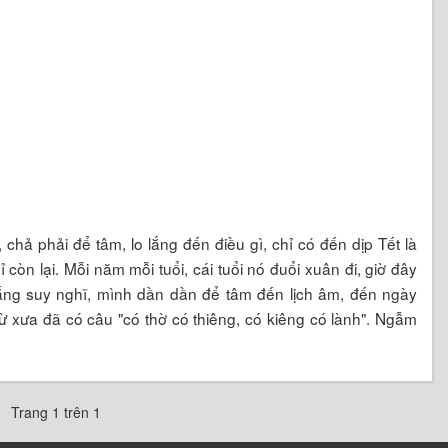
chả phải để tâm, lo lắng đến điều gì, chỉ có đến dịp Tết là
còn lại. Mỗi năm mỗi tuổi, cái tuổi nó đuổi xuân đi, giờ đây
o lắng suy nghĩ, mình dần dần để tâm đến lịch âm, đến ngày
ừ xưa đã có câu "có thờ có thiêng, có kiêng có lành". Ngẫm
Trang 1 trên 1