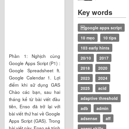
Key words
google apps script
10 mẹo
10 tips
103 early hints
Phần 1: Nghịch cùng
20/10
2017
Google Apps Script (P1) :
2018
2020
Google Spreadsheet ft.
Google Calendar 1. Lợi
2023
2024
điểm khi sử dụng GAS
2025
acid
Chào các bạn, sau hai
adaptive threshold
tháng kể từ bài viết đầu
tiên, Enso đã trở lại với
adb
admin
bài viết thứ hai về Google
adsense
aff
Apps Script (GAS). Trong
bài viết này, Enso sẽ trình
agent skills