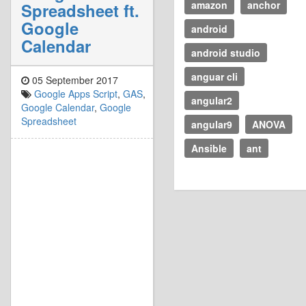
amazon
anchor
Spreadsheet ft.
Google
android
Calendar
android studio
anguar cli
05 September 2017
Google Apps Script
,
GAS
,
angular2
Google Calendar
,
Google
Spreadsheet
angular9
ANOVA
Ansible
ant