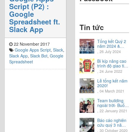
Script (P2) :
Google
Spreadsheet ft.
Tin tức
Slack App
Tổng kết Quý 2
22 November 2017
năm 2024 &
Google Apps Script
,
Slack
,
Chia sẻ định
, 26 July 2024
hướng Quý 3
Slack App
,
Slack Bot
,
Google
năm 2024
Bí kíp nâng cao
Spreadsheet
trình độ giao tiếp
tiếng Nhật.
, 24 June 2022
Lễ tổng kết năm
2020!
, 04 March 2021
Team building
ngoài trời- Buổi
trải nghiệm tuyệt
, 22 January 2021
vời.
Báo cáo nghiên
cứu quý 3 năm
2020
, 30 October 2020