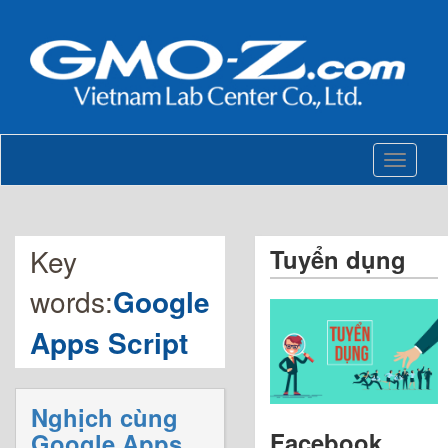
Toggle
navigati
Key
Tuyển dụng
words:
Google
Apps Script
Nghịch cùng
Facebook
Google Apps