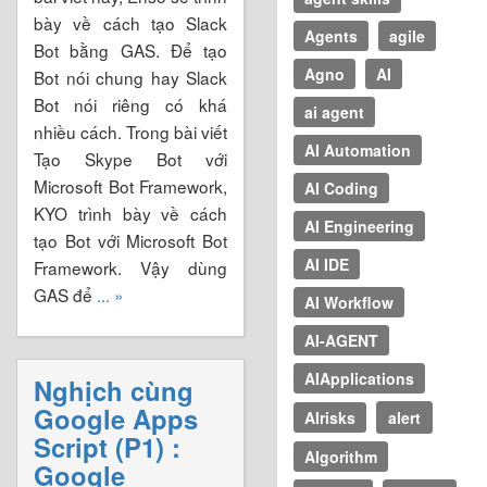
bày về cách tạo Slack
Agents
agile
Bot bằng GAS. Để tạo
Agno
AI
Bot nói chung hay Slack
Bot nói riêng có khá
ai agent
nhiều cách. Trong bài viết
AI Automation
Tạo Skype Bot với
Microsoft Bot Framework,
AI Coding
KYO trình bày về cách
AI Engineering
tạo Bot với Microsoft Bot
AI IDE
Framework. Vậy dùng
GAS để
... »
AI Workflow
AI-AGENT
AIApplications
Nghịch cùng
Google Apps
AIrisks
alert
Script (P1) :
Algorithm
Google