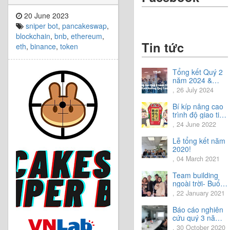
20 June 2023
sniper bot
,
pancakeswap
,
blockchain
,
bnb
,
ethereum
,
Tin tức
eth
,
binance
,
token
Tổng kết Quý 2
năm 2024 &
Chia sẻ định
, 26 July 2024
hướng Quý 3
năm 2024
Bí kíp nâng cao
trình độ giao tiếp
tiếng Nhật.
, 24 June 2022
Lễ tổng kết năm
2020!
, 04 March 2021
Team building
ngoài trời- Buổi
trải nghiệm tuyệt
, 22 January 2021
vời.
Báo cáo nghiên
cứu quý 3 năm
2020
, 30 October 2020