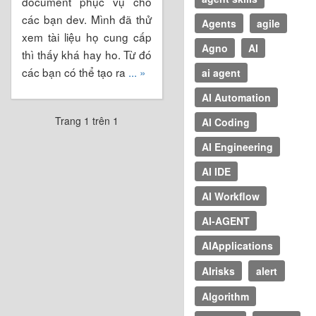
document phục vụ cho
các bạn dev. Mình đã thử
Agents
agile
xem tài liệu họ cung cấp
Agno
AI
thì thấy khá hay ho. Từ đó
các bạn có thể tạo ra
... »
ai agent
AI Automation
Trang 1 trên 1
AI Coding
AI Engineering
AI IDE
AI Workflow
AI-AGENT
AIApplications
AIrisks
alert
Algorithm