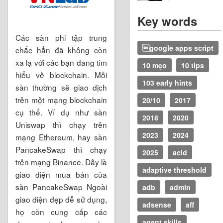
Key words
Các sàn phi tập trung
google apps script
chắc hẳn đã không còn
xa lạ với các bạn đang tìm
10 mẹo
10 tips
hiểu về blockchain. Mỗi
103 early hints
sàn thường sẽ giao dịch
trên một mạng blockchain
20/10
2017
cụ thể. Ví dụ như sàn
2018
2020
Uniswap thì chạy trên
2023
2024
mạng Ethereum, hay sàn
PancakeSwap thì chạy
2025
acid
trên mạng Binance. Đây là
adaptive threshold
giao diện mua bán của
sàn PancakeSwap Ngoài
adb
admin
giao diện đẹp dễ sử dụng,
adsense
aff
họ còn cung cấp các
agent skills