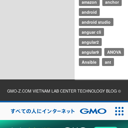
amazon
anchor
android
android studio
anguar cli
angular2
angular9
ANOVA
Ansible
ant
GMO-Z.COM VIETNAM LAB CENTER TECHNOLOGY BLOG
©
2026