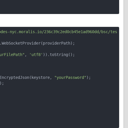
odes-nyc.moralis.io/236c39c2ed0cb45e1ad960dd/bsc/tes
.WebSocketProvider(providerPath);

urFilePath"
, 
'utf8'
)).toString();

EncryptedJson(keystore, 
"yourPassword"
);
