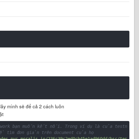
 đây mình sẽ để cả 2 cách luôn
ật
etwork bạn muốn kết nối. Trong ví dụ là của testn
thể tìm đơn giản trên document của họ
odes-nyc.moralis.io/236c39c2ed0cb45e1ad960dd/bsc/tes