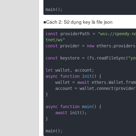
■Cách 2: Sử dụng key là file json
const
 providerPath = 
"wss://speedy-n
tnet/ws"
const
 provider = 
new
 ethers.providers
const
 keystore = (fs.readFileSync(
"yo
let
async
function
init
(
) 
{

    wallet = 
await
 ethers.Wallet.from
    account = wallet.connect(provider);

}

async
function
main
(
) 
{

await
 init();

}
