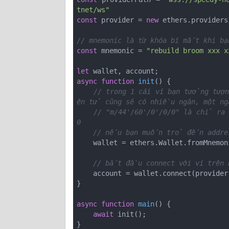
tnet/ws"
const
 provider = 
new
 ethers.providers
// mnemonic là từ khóa bí mất khi bạ
const
 mnemonic = 
"rebuild broom xxx x
let
async
function
init
(
) 
{

// trong 1 cái ví bạn tưởng tượ
ện tử cũng sẽ có nhiều ngăn, một ngă
// "m/44'/60'/0'/0/0" là chỉ ra
0
// nếu bạn muốn trỏ đến address
    wallet = ethers.Wallet.fromMnemo
// bắt đầu connect với ví trên 
    account = wallet.connect(provider);

}

async
function
main
(
) 
{

await
 init();

}
