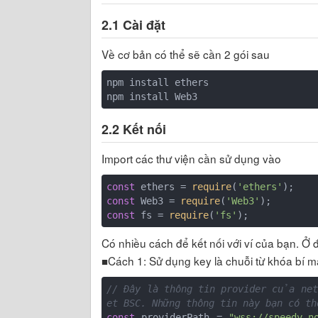
2.1 Cài đặt
Về cơ bản có thể sẽ cần 2 gói sau
npm install ethers

2.2 Kết nối
Import các thư viện cần sử dụng vào
const
 ethers = 
require
(
'ethers'
const
 Web3 = 
require
(
'Web3'
const
 fs = 
require
(
'fs'
Có nhiều cách để kết nối với ví của bạn. Ở
■Cách 1: Sử dụng key là chuỗi từ khóa bí m
// Đây là thông tin provider của n
et BSC. Những thông tin này bạn có 
const
 providerPath = 
"wss://speedy-n