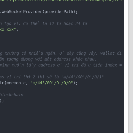
.WebSocketProvider(providerPath);

n tạo ví. Có thể là 12 từ hoặc 24 từ
xx xxx"
;

ng thường có nhiều ngăn. Ở đây cũng vậy, wallet đi
n tương đương với một address khác nhau.
 mình muốn lấy address ở vị trí đầu tiên index = 
 vị trí thứ 2 thì sẽ là "m/44'/60'/0'/0/1"
nic(mnemonic, 
"m/44'/60'/0'/0/0"
);

blockchain