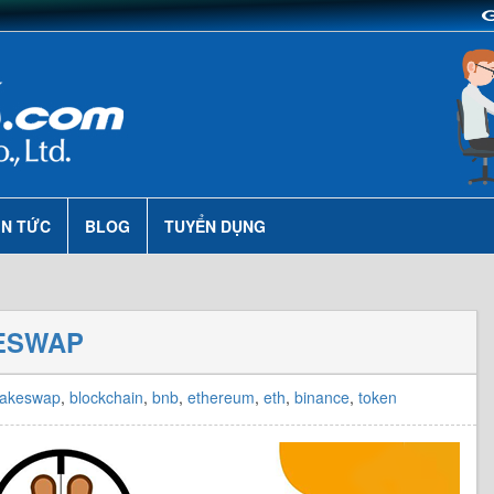
IN TỨC
BLOG
TUYỂN DỤNG
KESWAP
akeswap
,
blockchain
,
bnb
,
ethereum
,
eth
,
binance
,
token