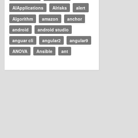
AIApplications
AIrisks
alert
Algorithm
amazon
anchor
android
android studio
anguar cli
angular2
angular9
ANOVA
Ansible
ant