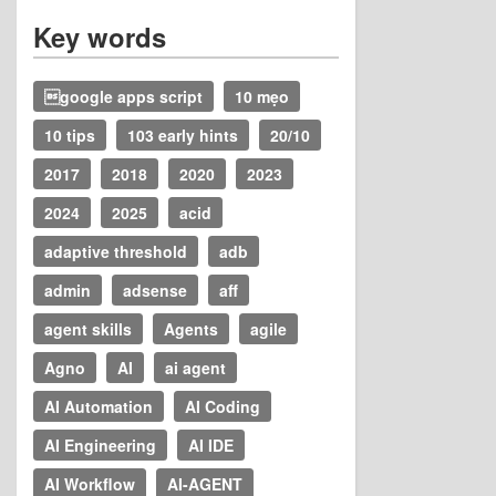
Key words
google apps script
10 mẹo
10 tips
103 early hints
20/10
2017
2018
2020
2023
2024
2025
acid
adaptive threshold
adb
admin
adsense
aff
agent skills
Agents
agile
Agno
AI
ai agent
AI Automation
AI Coding
AI Engineering
AI IDE
AI Workflow
AI-AGENT