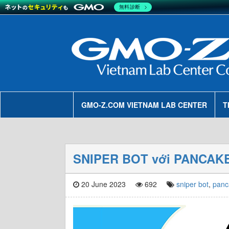
無料診断
GMO-Z.COM VIETNAM LAB CENTER
T
SNIPER BOT với PANCA
20 June 2023
692
sniper bot
,
panc