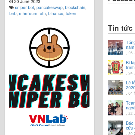
20 June 2023
sniper bot
,
pancakeswap
,
blockchain
,
bnb
,
ethereum
,
eth
,
binance
,
token
Tin tức
Tổng
năm
Chia
, 26 
hướ
năm
Bí k
trình
tiến
, 24
Lễ t
2020
, 04
Team
ngoài
trải
, 22 
vời.
Báo 
cứu 
202
, 30