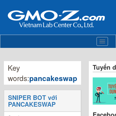
Toggle
navigati
Key
Tuyển 
words:
pancakeswap
SNIPER BOT với
PANCAKESWAP
Facebo