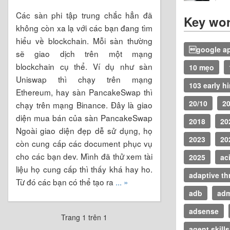
Các sàn phi tập trung chắc hẳn đã
Key wo
không còn xa lạ với các bạn đang tìm
hiểu về blockchain. Mỗi sàn thường
google ap
sẽ giao dịch trên một mạng
blockchain cụ thể. Ví dụ như sàn
10 mẹo
Uniswap thì chạy trên mạng
103 early hi
Ethereum, hay sàn PancakeSwap thì
20/10
2
chạy trên mạng Binance. Đây là giao
diện mua bán của sàn PancakeSwap
2018
20
Ngoài giao diện đẹp dễ sử dụng, họ
2023
20
còn cung cấp các document phục vụ
cho các bạn dev. Mình đã thử xem tài
2025
ac
liệu họ cung cấp thì thấy khá hay ho.
adaptive th
Từ đó các bạn có thể tạo ra
... »
adb
ad
adsense
Trang 1 trên 1
agent skills