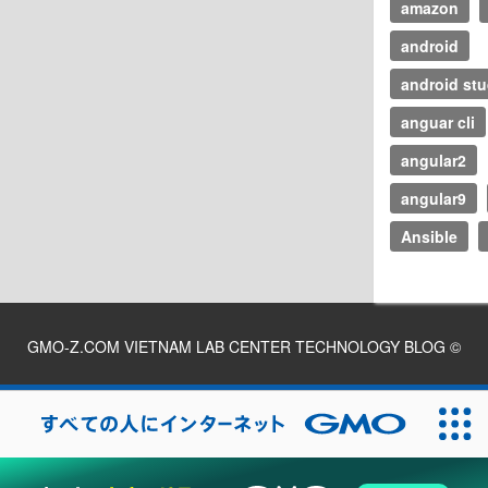
amazon
android
android stu
anguar cli
angular2
angular9
Ansible
GMO-Z.COM VIETNAM LAB CENTER TECHNOLOGY BLOG
©
2026