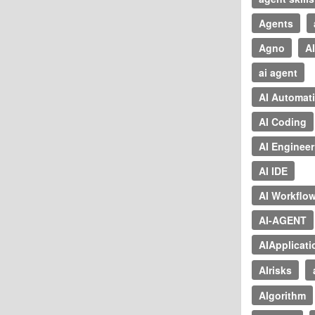
Agents
Agno
AI
ai agent
AI Automat
AI Coding
AI Engineer
AI IDE
AI Workflo
AI-AGENT
AIApplicati
AIrisks
Algorithm