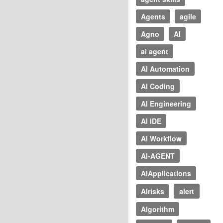
Agents
agile
Agno
AI
ai agent
AI Automation
AI Coding
AI Engineering
AI IDE
AI Workflow
AI-AGENT
AIApplications
AIrisks
alert
Algorithm