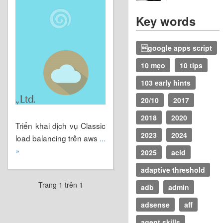
Key words
google apps script
10 mẹo
10 tips
103 early hints
20/10
2017
2018
2020
Triển khai dịch vụ Classic
2023
2024
load balancing trên aws
...
»
2025
acid
adaptive threshold
Trang 1 trên 1
adb
admin
adsense
aff
agent skills