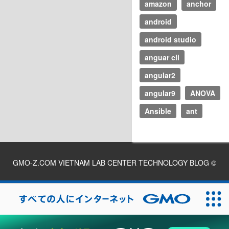
amazon
anchor
android
android studio
anguar cli
angular2
angular9
ANOVA
Ansible
ant
GMO-Z.COM VIETNAM LAB CENTER TECHNOLOGY BLOG
©
2026