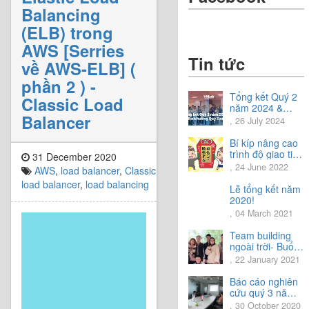
Balancing
(ELB) trong
AWS [Serries
Tin tức
về AWS-ELB] (
phần 2 ) -
Tổng kết Quý 2
Classic Load
năm 2024 &
Balancer
Chia sẻ định
, 26 July 2024
hướng Quý 3
năm 2024
Bí kíp nâng cao
trình độ giao tiếp
31 December 2020
tiếng Nhật.
, 24 June 2022
AWS
,
load balancer
,
Classic
load balancer
,
load balancing
Lễ tổng kết năm
2020!
, 04 March 2021
Team building
ngoài trời- Buổi
trải nghiệm tuyệt
, 22 January 2021
vời.
Báo cáo nghiên
cứu quý 3 năm
2020
, 30 October 2020