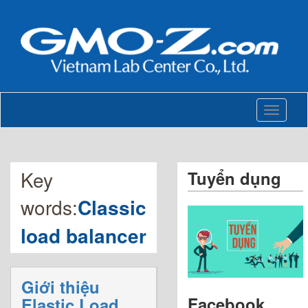
Toggle
navigati
Key
Tuyển dụng
words:
Classic
load balancer
Giới thiệu
Facebook
Elastic Load