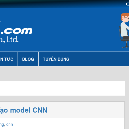
IN TỨC
BLOG
TUYỂN DỤNG
 Tạo model CNN
ing
,
cnn