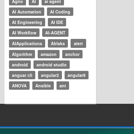
Agno
AI
ai agent
AI Automation
AI Coding
AI Engineering
AI IDE
AI Workflow
AI-AGENT
AIApplications
AIrisks
alert
Algorithm
amazon
anchor
android
android studio
anguar cli
angular2
angular9
ANOVA
Ansible
ant