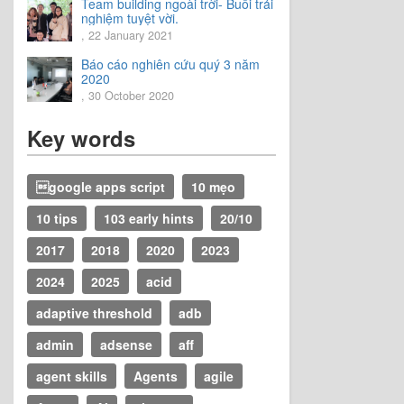
Team building ngoài trời- Buổi trải
nghiệm tuyệt vời.
, 22 January 2021
Báo cáo nghiên cứu quý 3 năm
2020
, 30 October 2020
Key words
google apps script
10 mẹo
10 tips
103 early hints
20/10
2017
2018
2020
2023
2024
2025
acid
adaptive threshold
adb
admin
adsense
aff
agent skills
Agents
agile