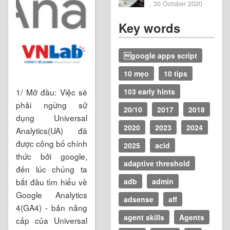
, 30 October 2020
Key words
google apps script
10 mẹo
10 tips
103 early hints
1/ Mở đầu: Việc sẽ
phải ngừng sử
20/10
2017
2018
dụng Universal
2020
2023
2024
Analytics(UA) đã
được công bố chính
2025
acid
thức bởi google,
adaptive threshold
đến lúc chúng ta
adb
admin
bắt đầu tìm hiểu về
Google Analytics
adsense
aff
4(GA4) - bản nâng
agent skills
Agents
cấp của Universal