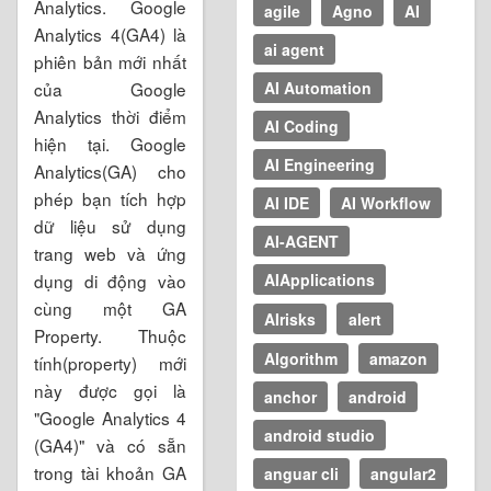
Analytics. Google
agile
Agno
AI
Analytics 4(GA4) là
ai agent
phiên bản mới nhất
AI Automation
của Google
Analytics thời điểm
AI Coding
hiện tại. Google
AI Engineering
Analytics(GA) cho
phép bạn tích hợp
AI IDE
AI Workflow
dữ liệu sử dụng
AI-AGENT
trang web và ứng
AIApplications
dụng di động vào
cùng một GA
AIrisks
alert
Property. Thuộc
Algorithm
amazon
tính(property) mới
này được gọi là
anchor
android
"Google Analytics 4
android studio
(GA4)" và có sẵn
trong tài khoản GA
anguar cli
angular2