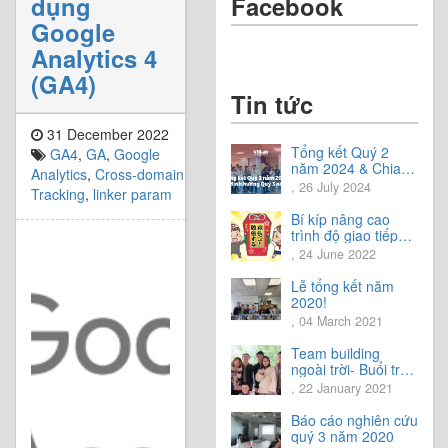
Facebook
dụng
Google
Analytics 4
(GA4)
Tin tức
31 December 2022
Tổng kết Quý 2
GA4
,
GA
,
Google
năm 2024 & Chia
Analytics
,
Cross-domain
sẻ định hướng Quý
, 26 July 2024
Tracking
,
linker param
3 năm 2024
Bí kíp nâng cao
trình độ giao tiếp
tiếng Nhật.
, 24 June 2022
Lễ tổng kết năm
2020!
, 04 March 2021
Team building
ngoài trời- Buổi trải
nghiệm tuyệt vời.
, 22 January 2021
Báo cáo nghiên cứu
quý 3 năm 2020