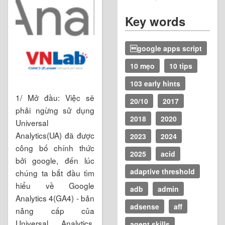
Key words
google apps script
10 mẹo
10 tips
103 early hints
1/ Mở đầu: Việc sẽ
20/10
2017
phải ngừng sử dụng
2018
2020
Universal
Analytics(UA) đã được
2023
2024
công bố chính thức
2025
acid
bởi google, đến lúc
adaptive threshold
chúng ta bắt đầu tìm
hiểu về Google
adb
admin
Analytics 4(GA4) - bản
adsense
aff
nâng cấp của
Universal Analytics.
agent skills