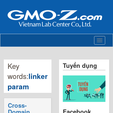
Toggle
navigati
Key
Tuyển dụng
words:
linker
param
Cross-
Facebook
Domain