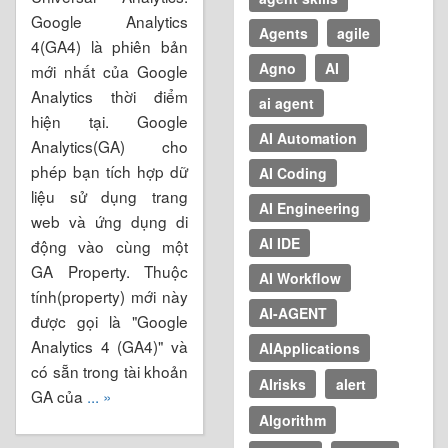
Google Analytics
Agents
agile
4(GA4) là phiên bản
Agno
AI
mới nhất của Google
Analytics thời điểm
ai agent
hiện tại. Google
AI Automation
Analytics(GA) cho
phép bạn tích hợp dữ
AI Coding
liệu sử dụng trang
AI Engineering
web và ứng dụng di
AI IDE
động vào cùng một
GA Property. Thuộc
AI Workflow
tính(property) mới này
AI-AGENT
được gọi là "Google
Analytics 4 (GA4)" và
AIApplications
có sẵn trong tài khoản
AIrisks
alert
GA của
... »
Algorithm