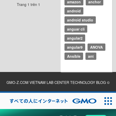
amazon
anchor
Trang 1 trên 1
android
android studio
anguar cli
angular2
angular9
ANOVA
Ansible
ant
GMO-Z.COM VIETNAM LAB CENTER TECHNOLOGY BLOG
©
2026