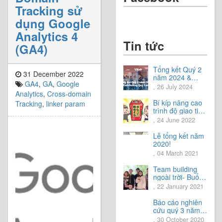
Tracking sử
dụng Google
Analytics 4
Tin tức
(GA4)
Tổng kết Quý 2
31 December 2022
năm 2024 &
GA4
,
GA
,
Google
Chia sẻ định
, 26 July 2024
hướng Quý 3
Analytics
,
Cross-domain
năm 2024
Bí kíp nâng cao
Tracking
,
linker param
trình độ giao tiếp
tiếng Nhật.
, 24 June 2022
Lễ tổng kết năm
2020!
, 04 March 2021
Team building
ngoài trời- Buổi
trải nghiệm tuyệt
, 22 January 2021
vời.
Báo cáo nghiên
cứu quý 3 năm
2020
, 30 October 2020