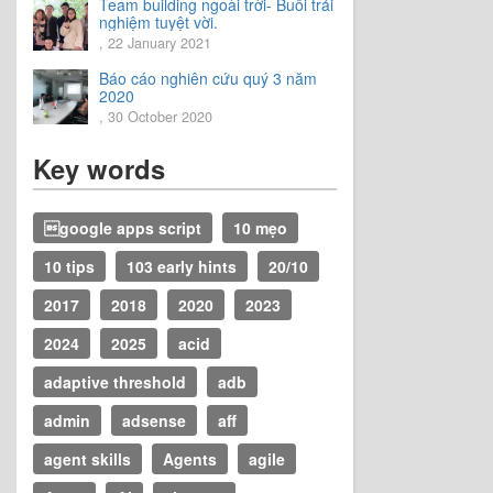
Team building ngoài trời- Buổi trải
nghiệm tuyệt vời.
, 22 January 2021
Báo cáo nghiên cứu quý 3 năm
2020
, 30 October 2020
Key words
google apps script
10 mẹo
10 tips
103 early hints
20/10
2017
2018
2020
2023
2024
2025
acid
adaptive threshold
adb
admin
adsense
aff
agent skills
Agents
agile