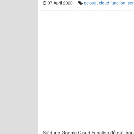
07 April 2020
gcloud
,
cloud function
,
ser
Sử dụng Google Cloud Function để gửi thôn