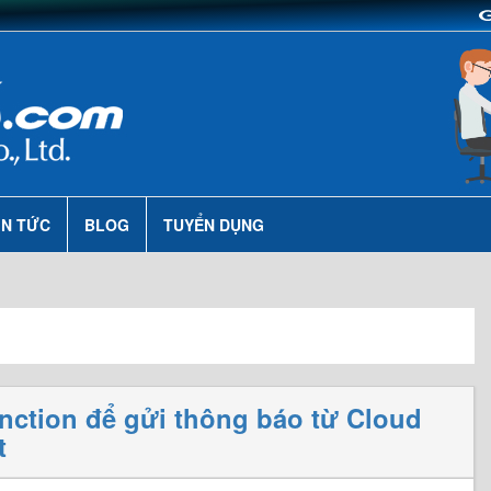
IN TỨC
BLOG
TUYỂN DỤNG
ction để gửi thông báo từ Cloud
t