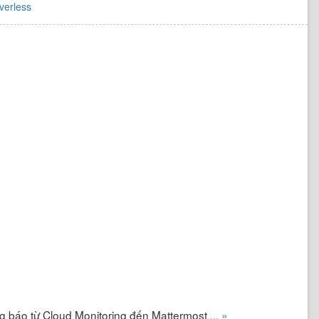
verless
g báo từ Cloud Monitoring đến Mattermost
... »