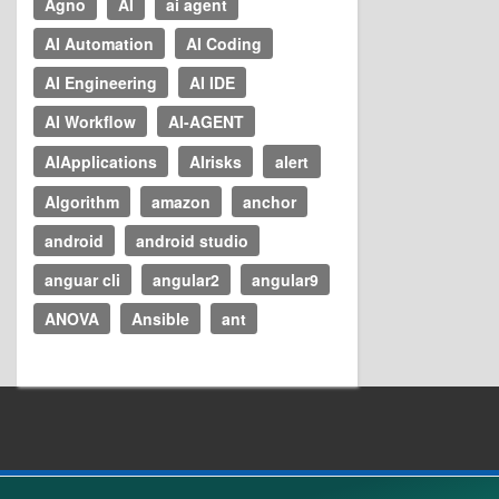
Agno
AI
ai agent
AI Automation
AI Coding
AI Engineering
AI IDE
AI Workflow
AI-AGENT
AIApplications
AIrisks
alert
Algorithm
amazon
anchor
android
android studio
anguar cli
angular2
angular9
ANOVA
Ansible
ant