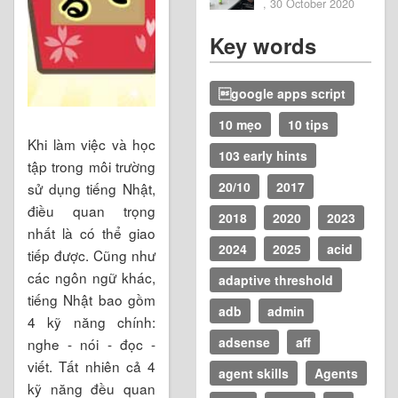
2020
, 30 October 2020
Key words
google apps script
10 mẹo
10 tips
Khi làm việc và học
103 early hints
tập trong môi trường
20/10
2017
sử dụng tiếng Nhật,
điều quan trọng
2018
2020
2023
nhất là có thể giao
2024
2025
acid
tiếp được. Cũng như
các ngôn ngữ khác,
adaptive threshold
tiếng Nhật bao gồm
adb
admin
4 kỹ năng chính:
adsense
aff
nghe - nói - đọc -
viết. Tất nhiên cả 4
agent skills
Agents
kỹ năng đều quan