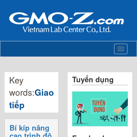
Toggle
navigati
Key
Tuyển dụng
words:
Giao
tiếp
Bí kíp nâng
cao trình độ