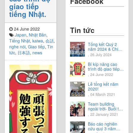
Facebook
giao tiếp
tiếng Nhật.
Tin tức
24 June 2022
Japan
,
Nhật Bản
,
Tiếng Nhật
,
kaiwa
,
会話
,
Tổng kết Quý 2
nghe nói
,
Giao tiếp
,
Tin
năm 2024 & Chia
tức
,
日本語
,
news
sẻ định hướng Quý
, 26 July 2024
3 năm 2024
Bí kíp nâng cao
trình độ giao tiếp
tiếng Nhật.
, 24 June 2022
Lễ tổng kết năm
2020!
, 04 March 2021
Team building
ngoài trời- Buổi trải
nghiệm tuyệt vời.
, 22 January 2021
Báo cáo nghiên
cứu quý 3 năm