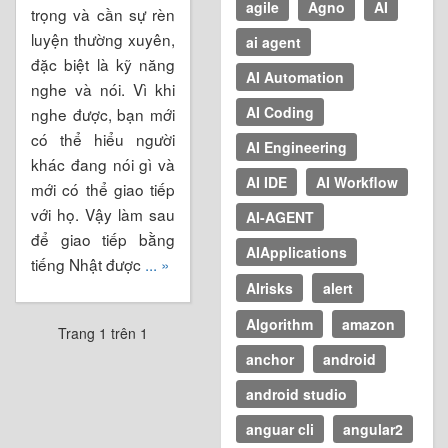
agile
Agno
AI
trọng và cần sự rèn
luyện thường xuyên,
ai agent
đặc biệt là kỹ năng
AI Automation
nghe và nói. Vì khi
AI Coding
nghe được, bạn mới
có thể hiểu người
AI Engineering
khác đang nói gì và
AI IDE
AI Workflow
mới có thể giao tiếp
với họ. Vậy làm sau
AI-AGENT
để giao tiếp bằng
AIApplications
tiếng Nhật được
... »
AIrisks
alert
Algorithm
amazon
Trang 1 trên 1
anchor
android
android studio
anguar cli
angular2