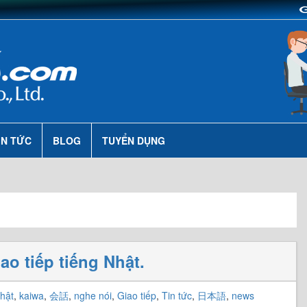
IN TỨC
BLOG
TUYỂN DỤNG
ao tiếp tiếng Nhật.
hật
,
kaiwa
,
会話
,
nghe nói
,
Giao tiếp
,
Tin tức
,
日本語
,
news