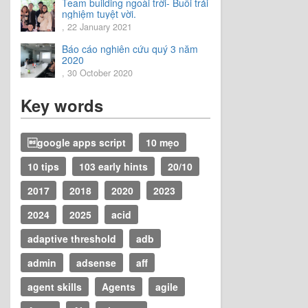
Team building ngoài trời- Buổi trải
nghiệm tuyệt vời.
, 22 January 2021
Báo cáo nghiên cứu quý 3 năm
2020
, 30 October 2020
Key words
google apps script
10 mẹo
10 tips
103 early hints
20/10
2017
2018
2020
2023
2024
2025
acid
adaptive threshold
adb
admin
adsense
aff
agent skills
Agents
agile