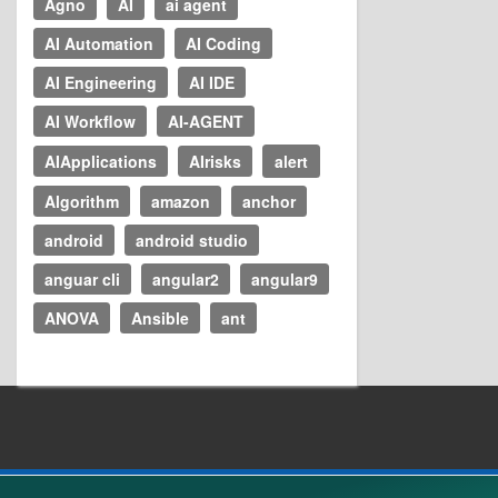
Agno
AI
ai agent
AI Automation
AI Coding
AI Engineering
AI IDE
AI Workflow
AI-AGENT
AIApplications
AIrisks
alert
Algorithm
amazon
anchor
android
android studio
anguar cli
angular2
angular9
ANOVA
Ansible
ant