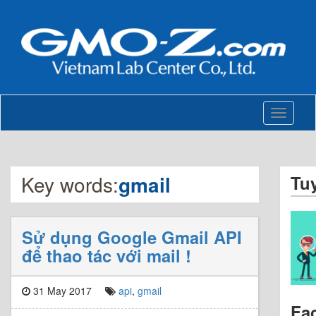
Toggle
navigati
Key words:
gmail
Tu
Sử dụng Google Gmail API
để thao tác với mail !
31 May 2017
api
,
gmail
Fa