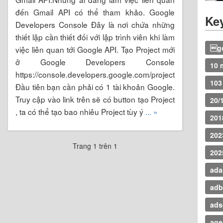
đến Gmail API có thể tham khảo. Google
Ke
Developers Console Đây là nơi chứa những
thiết lập cần thiết đối với lập trình viên khi làm
go
việc liên quan tới Google API. Tạo Project mới
ở Google Developers Console
10 
https://console.developers.google.com/project
103
Đầu tiên bạn cần phải có 1 tài khoản Google.
Truy cập vào link trên sẽ có button tạo Project
20/
, ta có thể tạo bao nhiêu Project tùy ý
... »
201
202
Trang 1 trên 1
202
ada
adb
ads
age