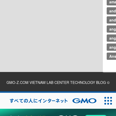
am
and
and
ang
ang
ang
Ans
GMO-Z.COM VIETNAM LAB CENTER TECHNOLOGY BLOG
©
2026